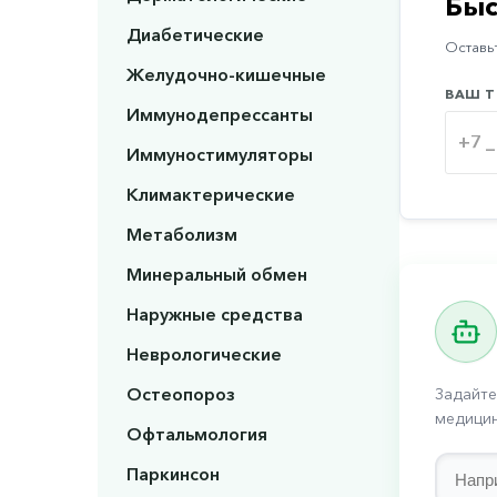
Быс
Диабетические
Оставьт
Желудочно-кишечные
ВАШ Т
Иммунодепрессанты
Иммуностимуляторы
Климактерические
Метаболизм
Минеральный обмен
Наружные средства
Неврологические
Остеопороз
Задайте
медицин
Офтальмология
Паркинсон