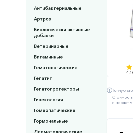
Антибактериальные
Артроз
Биологически активные
добавки
Ветеринарные
Витаминные
Гематологические
4.1
Гепатит
Гепатопротекторы
Точную сто
Стоимость 
Гинекология
интернет м
Гомеопатические
Гормональные
Дерматологические