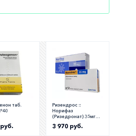
ЖКТ
ном
а для
ия.
боты
енон таб.
Ризендрос ::
№40
Норифаз
ведением
(Ризедронат) 35мг
таб. №12!
 руб.
3 970 руб.