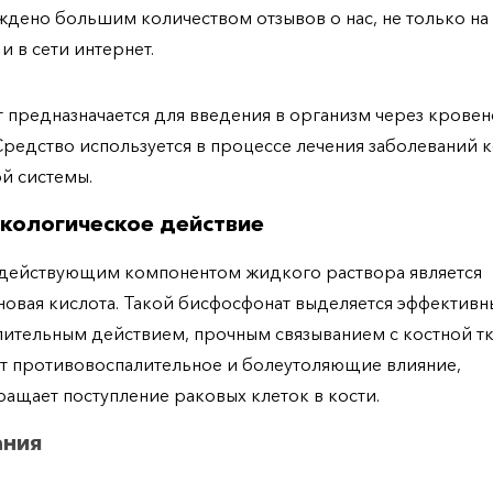
дено большим количеством отзывов о нас, не только н
 и в сети интернет.
 предназначается для введения в организм через крове
Средство используется в процессе лечения заболеваний к
й системы.
кологическое действие
 действующим компонентом жидкого раствора является
овая кислота. Такой бисфосфонат выделяется эффективн
ительным действием, прочным связыванием с костной т
т противовоспалительное и болеутоляющие влияние,
ащает поступление раковых клеток в кости.
ания
ный раствор используется для лечения остеопороза.