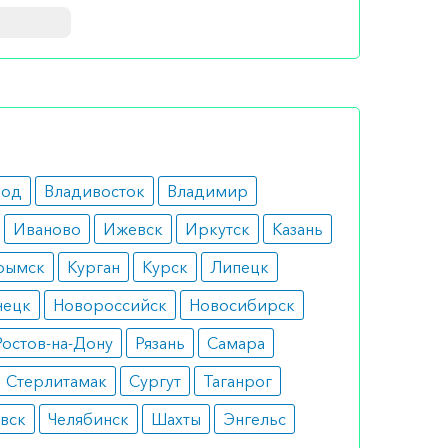
как
ае
род
Владивосток
Владимир
Иваново
Ижевск
Иркутск
Казань
рымск
Курган
Курск
Липецк
нецк
Новороссийск
Новосибирск
енения
Ростов-на-Дону
Рязань
Самара
Стерлитамак
Сургут
Таганрог
вск
Челябинск
Шахты
Энгельс