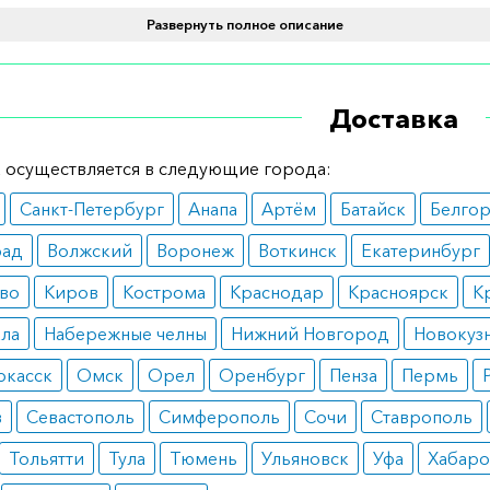
Развернуть полное описание
ями к применению средства могут стать такие факторы, 
ый риск переломов, болезнь Педжета, прием лекарств
ми в постменопаузный период, недавние переломы.
Доставка
вопоказания
 осуществляется в следующие города:
ь применение раствора для инфузий необходимо в случ
Санкт-Петербург
Анапа
Артём
Батайск
Белго
ия аллергических реакций на его любую составляющую.
 также противопоказано людям с тяжелой почечной
рад
Волжский
Воронеж
Воткинск
Екатеринбург
очностью, низким уровнем кальция в крови.
во
Киров
Кострома
Краснодар
Красноярск
К
ные эффекты
ала
Набережные челны
Нижний Новгород
Новокуз
е распространенными негативными симптомами от прим
ркасск
Омск
Орел
Оренбург
Пенза
Пермь
а считаются:
в
Севастополь
Симферополь
Сочи
Ставрополь
евые ощущения в костях, мышцах, суставах;
Тольятти
Тула
Тюмень
Ульяновск
Уфа
Хабаро
овокружение;
комфорт при введении;