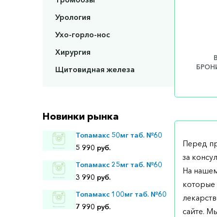
Урология
Ухо-горло-нос
Хирургия
БРОНИ
Щитовидная железа
Новинки рынка
Топамакс 50мг таб. №60
Перед п
5 990 руб.
за консу
Топамакс 25мг таб. №60
На нашем
3 990 руб.
которые 
Топамакс 100мг таб. №60
лекарств
7 990 руб.
сайте. М