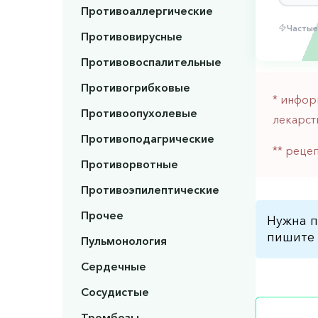
Противоаллергические
Частые
Противовирусные
Противовоспалительные
Противогрибковые
* инфор
Противоопухолевые
лекарст
Противоподагрические
** реце
Противорвотные
Противоэпилептические
Прочее
Нужна п
пишите 
Пульмонология
Сердечные
Сосудистые
Тромбозы