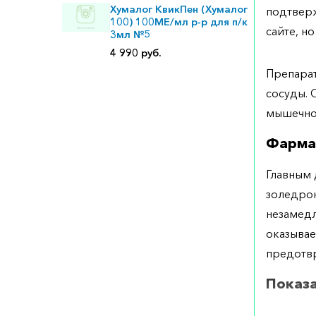
Хумалог КвикПен (Хумалог
подтверж
100) 100МЕ/мл р-р для п/к
сайте, но
3мл №5
4 990 руб.
Препарат
сосуды. 
мышечно
Фарма
Главным
золедрон
незамедл
оказывае
предотвр
Показ
Инфузион