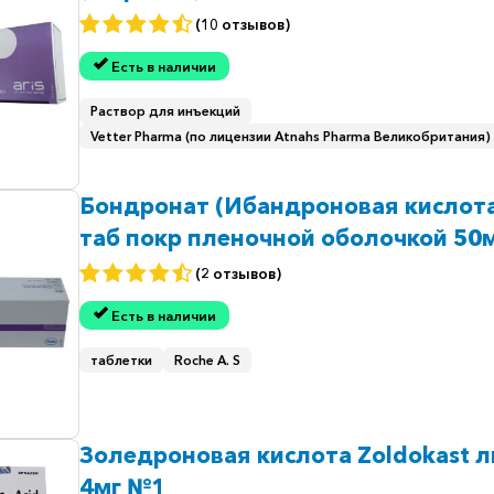
(10 отзывов)
Есть в наличии
Раствор для инъекций
Vetter Pharma (по лицензии Atnahs Pharma Великобритания)
Бондронат (Ибандроновая кислот
таб покр пленочной оболочкой 50
28шт
(2 отзывов)
Есть в наличии
таблетки
Roche A. S
Золедроновая кислота Zoldokast л
4мг №1