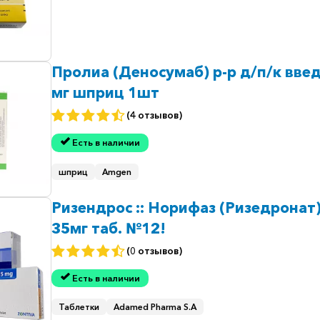
Пролиа (Деносумаб) р-р д/п/к введ
мг шприц 1шт
(4 отзывов)
Есть в наличии
шприц
Amgen
Ризендрос :: Норифаз (Ризедронат
35мг таб. №12!
(0 отзывов)
Есть в наличии
Таблетки
Adamed Pharma S.A