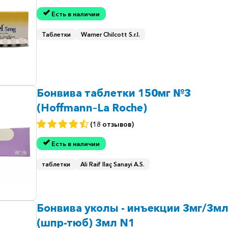
Есть в наличии
Таблетки
Warner Chilcott S.r.l.
Бонвива таблетки 150мг №3
(Hoffmann–La Roche)
(18 отзывов)
Есть в наличии
таблетки
Ali Raif Ilaç Sanayi A.S.
Бонвива уколы - инъекции 3мг/3м
(шпр-тюб) 3мл N1