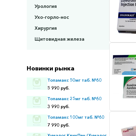
Урология
Ухо-горло-нос
Хирургия
Щитовидная железа
Новинки рынка
Топамакс 50мг таб. №60
5 990 руб.
Топамакс 25мг таб. №60
3 990 руб.
Топамакс 100мг таб. №60
7 990 руб.
Хумалог КвикПен (Хумалог