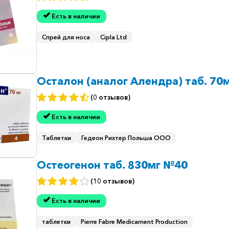
Есть в наличии
Спрей для носа
Cipla Ltd
Осталон (аналог Алендра) таб. 70
(0 отзывов)
Есть в наличии
Таблетки
Гедеон Рихтер Польша ООО
Остеогенон таб. 830мг №40
(10 отзывов)
Есть в наличии
таблетки
Pierre Fabre Medicament Production