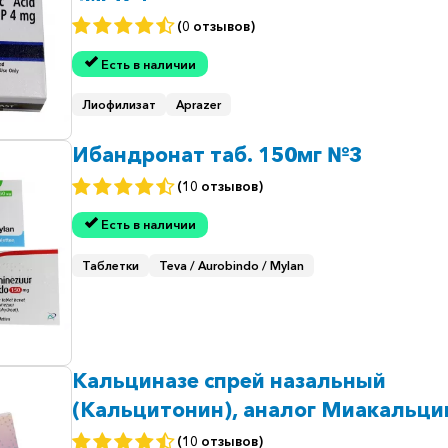
(0 отзывов)
Есть в наличии
Лиофилизат
Aprazer
Ибандронат таб. 150мг №3
(10 отзывов)
Есть в наличии
Таблетки
Teva / Aurobindo / Mylan
Кальциназе спрей назальный
(Кальцитонин), аналог Миакальцик
мл 200 МЕ/доза 30 доз
(10 отзывов)