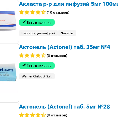
Акласта р-р для инфузий 5мг 100м
(10 отзывов)
Есть в наличии
Раствор для инфузий
Novartis
Актонель (Actonel) таб. 35мг №4
(0 отзывов)
Есть в наличии
Warner Chilcott S.r.l.
Актонель (Actonel) таб. 5мг №28
(0 отзывов)