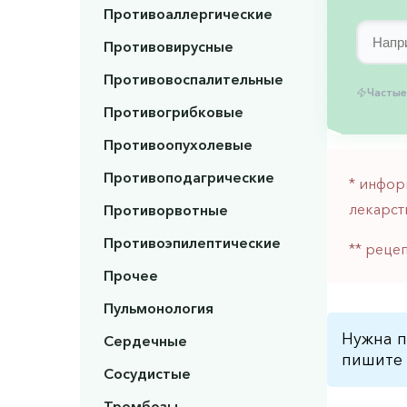
Противоаллергические
Противовирусные
Противовоспалительные
Частые
Противогрибковые
Противоопухолевые
Противоподагрические
* инфор
лекарст
Противорвотные
Противоэпилептические
** реце
Прочее
Пульмонология
Нужна п
Сердечные
пишите 
Сосудистые
Тромбозы