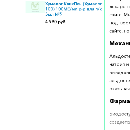
Хумалог КвикПен (Хумалог
лекарств
100) 100МЕ/мл р-р для п/к
3мл №5
сайте. М
4 990 руб.
подтверж
сайте, но
Механ
Альдосте
натрия и
выведени
альдосте
оказывая
Фарма
Биодосту
создаётс