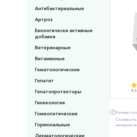
Антибактериальные
Артроз
Биологически активные
добавки
Ветеринарные
Витаминные
Гематологические
Гепатит
4.6
Гепатопротекторы
Гинекология
Точную сто
Гомеопатические
Стоимость 
Гормональные
интернет м
Дерматологические