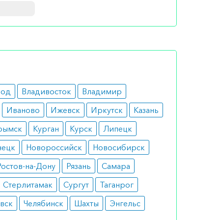
з
род
Владивосток
Владимир
Иваново
Ижевск
Иркутск
Казань
100 мг/
рымск
Курган
Курск
Липецк
нецк
Новороссийск
Новосибирск
Ростов-на-Дону
Рязань
Самара
Стерлитамак
Сургут
Таганрог
вск
Челябинск
Шахты
Энгельс