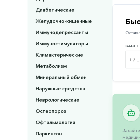
Диабетические
Быс
Желудочно-кишечные
Иммунодепрессанты
Оставьт
Иммуностимуляторы
ВАШ Т
Климактерические
Метаболизм
Минеральный обмен
Наружные средства
Неврологические
Остеопороз
Офтальмология
Задайте
Паркинсон
медицин