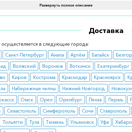
иод полувыведения составляет 16–17 часов. Выделяется и
Развернуть полное описание
а преимущественно с мочой.
 выпуска
Доставка
тся в капсулах по 100 мг №50.
 осуществляется в следующие города:
ение и дозировка
Санкт-Петербург
Анапа
Артём
Батайск
Белго
 артериальной гипертензии – 100 мг/сутки. При
рад
Волжский
Воронеж
Воткинск
Екатеринбург
достеронизме – до 400 мг/сутки. При гипокалиемии – 25–
аксимально допустимая доза – 400 мг/сутки.
во
Киров
Кострома
Краснодар
Красноярск
К
ания
ала
Набережные челны
Нижний Новгород
Новокуз
ркасск
Омск
Орел
Оренбург
Пенза
Пермь
вичная артериальная гипертензия;
дром Конна;
в
Севастополь
Симферополь
Сочи
Ставрополь
достерома;
окалиемия;
Тольятти
Тула
Тюмень
Ульяновск
Уфа
Хабаро
ротический синдром.