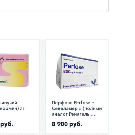
ам;
,
шем
ли
шипучий
Перфозе Perfose ::
 нормин) 3г
Севеламер :: (полный
а по РФ)
аналог Ренагель,
Селамерекс) таб.
 руб.
8 900 руб.
800мг №180