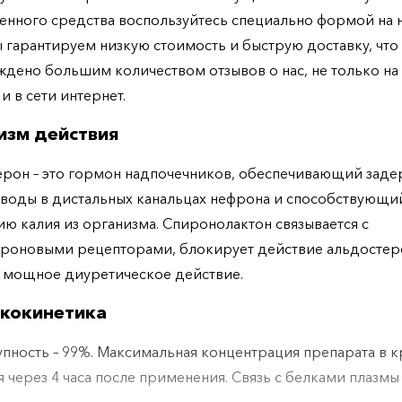
енного средства воспользуйтесь специально формой на
ы гарантируем низкую стоимость и быструю доставку, что
дено большим количеством отзывов о нас, не только н
 и в сети интернет.
изм действия
рон – это гормон надпочечников, обеспечивающий заде
 воды в дистальных канальцах нефрона и способствующи
ю калия из организма. Спиронолактон связывается с
роновыми рецепторами, блокирует действие альдостер
 мощное диуретическое действие.
кокинетика
пность – 99%. Максимальная концентрация препарата в 
я через 4 часа после применения. Связь с белками плазмы