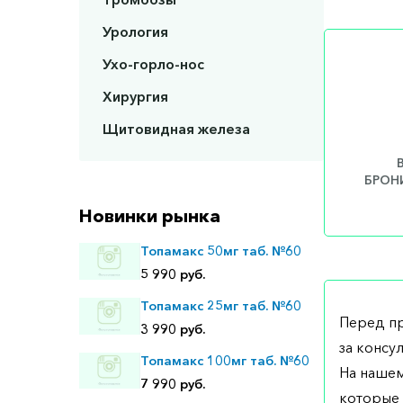
Урология
Ухо-горло-нос
Хирургия
Щитовидная железа
БРОНИ
Новинки рынка
Топамакс 50мг таб. №60
5 990 руб.
Топамакс 25мг таб. №60
Перед п
3 990 руб.
за консу
Топамакс 100мг таб. №60
На нашем
7 990 руб.
которые 