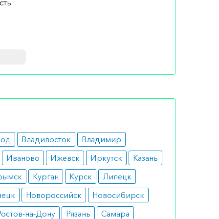
сть
тепени
род
Владивосток
Владимир
Иваново
Ижевск
Иркутск
Казань
желых
рымск
Курган
Курск
Липецк
также
нецк
Новороссийск
Новосибирск
Ростов-на-Дону
Рязань
Самара