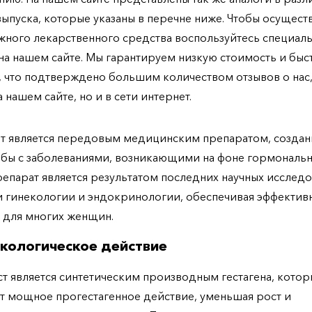
ыпуска, которые указаны в перечне ниже. Чтобы осущест
жного лекарственного средства воспользуйтесь специал
а нашем сайте. Мы гарантируем низкую стоимость и бы
, что подтверждено большим количеством отзывов о нас,
 нашем сайте, но и в сети интернет.
т является передовым медицинским препаратом, созда
бы с заболеваниями, возникающими на фоне гормональ
репарат является результатом последних научных исслед
и гинекологии и эндокринологии, обеспечивая эффектив
 для многих женщин.
кологическое действие
т является синтетическим производным гестагена, кото
т мощное прогестагенное действие, уменьшая рост и