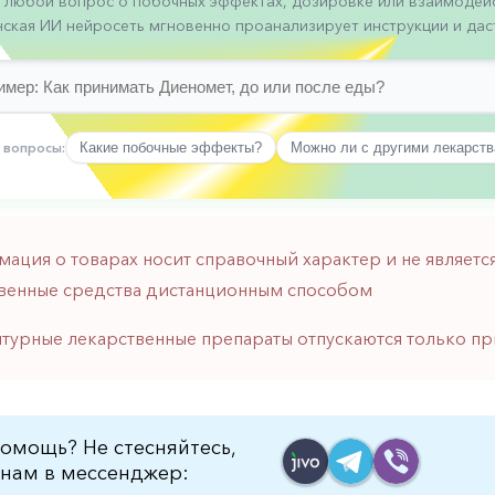
 любой вопрос о побочных эффектах, дозировке или взаимодейс
ская ИИ нейросеть мгновенно проанализирует инструкции и даст
 вопросы:
Какие побочные эффекты?
Можно ли с другими лекарст
мация о товарах носит справочный характер и не являе
венные средства дистанционным способом
птурные лекарственные препараты отпускаются только пр
омощь? Не стесняйтесь,
нам в мессенджер: