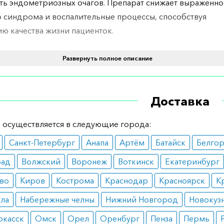
ть эндометриозных очагов. Препарат снижает выраженно
 синдрома и воспалительные процессы, способствуя
ю качества жизни пациенток.
ания
Развернуть полное описание
 рекомендуется для терапии эндометриоза различной с
 включая облегчение симптомов, таких как болезненные
Доставка
ции, хроническая тазовая боль и дискомфорт во время
 акта.
 осуществляется в следующие города:
вопоказания
Санкт-Петербург
Анапа
Артём
Батайск
Белго
 противопоказан при наличии тяжелых форм печеночной
рад
Волжский
Воронеж
Воткинск
Екатеринбург
очности, венозных тромбоэмболических заболеваний, тя
во
Киров
Кострома
Краснодар
Красноярск
К
 острого периода сердечно-сосудистых заболеваний, а 
ала
Набережные челны
Нижний Новгород
Новокуз
стной гиперчувствительности к диеногесту или любому
ту препарата.
ркасск
Омск
Орел
Оренбург
Пенза
Пермь