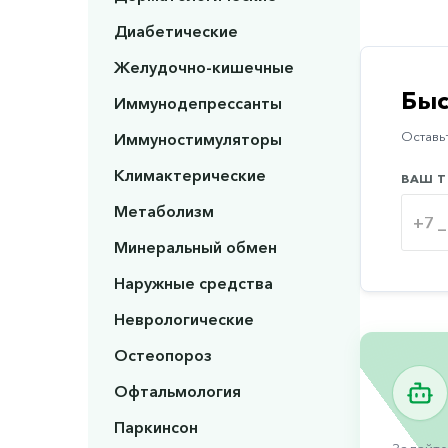
Диабетические
Желудочно-кишечные
Быс
Иммунодепрессанты
Иммуностимуляторы
Оставьт
Климактерические
ВАШ Т
Метаболизм
Минеральный обмен
Наружные средства
Неврологические
Остеопороз
Офтальмология
Паркинсон