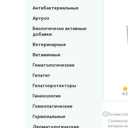
Антибактериальные
Артроз
Биологически активные
добавки
Ветеринарные
Витаминные
Гематологические
Гепатит
Гепатопротекторы
4.2
Гинекология
Гомеопатические
Точную сто
Гормональные
Стоимость 
интернет м
Дерматологические