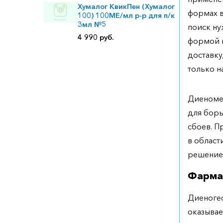
Хумалог КвикПен (Хумалог
формах в
100) 100МЕ/мл р-р для п/к
3мл №5
поиск ну
4 990 руб.
формой н
доставку
только на
Диеноме
для борь
сбоев. П
в област
решение
Фарма
Диеногес
оказывае