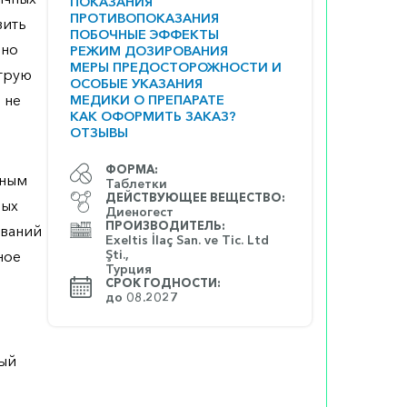
ПОКАЗАНИЯ
ПРОТИВОПОКАЗАНИЯ
вить
ПОБОЧНЫЕ ЭФФЕКТЫ
ьно
РЕЖИМ ДОЗИРОВАНИЯ
МЕРЫ ПРЕДОСТОРОЖНОСТИ И
струю
ОСОБЫЕ УКАЗАНИЯ
 не
МЕДИКИ О ПРЕПАРАТЕ
КАК ОФОРМИТЬ ЗАКАЗ?
ОТЗЫВЫ
ФОРМА:
нным
Таблетки
ДЕЙСТВУЮЩЕЕ ВЕЩЕСТВО:
ных
Диеногест
ПРОИЗВОДИТЕЛЬ:
ований
Exeltis İlaç San. ve Tic. Ltd
Şti.,
ное
Турция
СРОК ГОДНОСТИ:
до 08.2027
рый