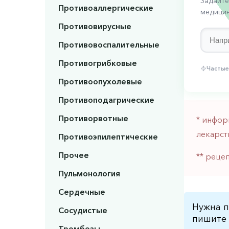
Задайте
Противоаллергические
медицин
Противовирусные
Противовоспалительные
Противогрибковые
Частые
Противоопухолевые
Противоподагрические
Противорвотные
* инфор
лекарст
Противоэпилептические
Прочее
** реце
Пульмонология
Сердечные
Нужна п
Сосудистые
пишите 
Тромбозы