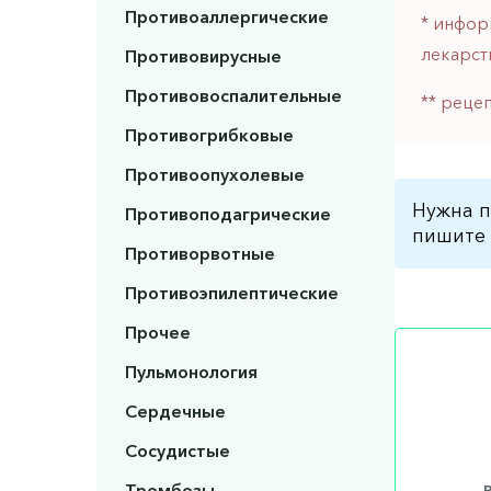
Противоаллергические
* инфор
лекарст
Противовирусные
Противовоспалительные
** реце
Противогрибковые
Противоопухолевые
Нужна п
Противоподагрические
пишите 
Противорвотные
Противоэпилептические
Прочее
Пульмонология
Сердечные
Сосудистые
Тромбозы