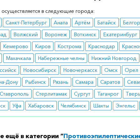
ания
 осуществляется в следующие города:
Санкт-Петербург
Анапа
Артём
Батайск
Белго
лепсия;
лептический статус;
рад
Волжский
Воронеж
Воткинск
Екатеринбург
удочковая аритмия;
ралгия тройничного нерва.
Кемерово
Киров
Кострома
Краснодар
Красно
вопоказания
Махачкала
Набережные челны
Нижний Новгород
ышенная чувствительность к компонентам;
ссийск
Новосибирск
Новочеркасск
Омск
Орел
ечная и печеночная недостаточность;
омпенсированные сердечно-сосудистые заболевания.
на-Дону
Рыбинск
Рязань
Самара
Саратов
Сева
ные реакции
Ставрополь
Стерлитамак
Сургут
Таганрог
Твер
ушение координации;
вск
Уфа
Хабаровск
Челябинск
Шахты
Энгельс
ергические реакции;
етение кроветворения;
пепсия.
ормить заказ?
е ещё в категории “
Противоэпилептически