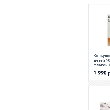
Вы может
городе. 
заказать
Конвуле
детей 5
флакон 
1 990 