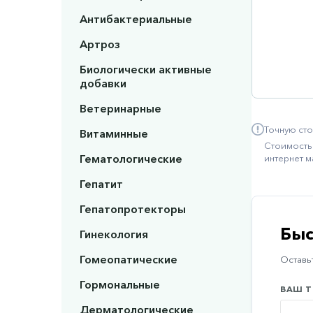
Антибактериальные
Артроз
Биологически активные
добавки
Ветеринарные
Точную сто
Витаминные
Стоимость 
Гематологические
интернет м
Гепатит
Гепатопротекторы
Быс
Гинекология
Гомеопатические
Оставьт
Гормональные
ВАШ Т
Дерматологические