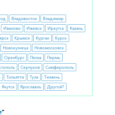
род
Владивосток
Владимир
Иваново
Ижевск
Иркутск
Казань
ярск
Крымск
Курган
Курск
Новокузнецк
Новомосковск
Оренбург
Пенза
Пермь
стополь
Серпухов
Симферополь
ь
Тольятти
Тула
Тюмень
Якутск
Ярославль
Другой?
е
”