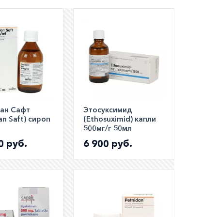
шем
ли
а по РФ)
ан Сафт
Этосуксимид
an Saft) сироп
(Ethosuximid) капли
500мг/г 50мл
0 руб.
6 900 руб.