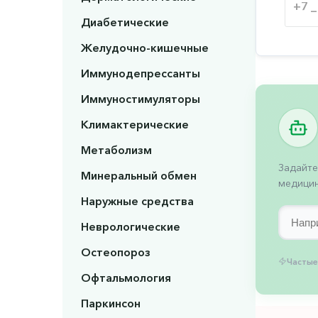
Диабетические
Желудочно-кишечные
Иммунодепрессанты
Иммуностимуляторы
Климактерические
Метаболизм
Задайте
Минеральный обмен
медицин
Наружные средства
Неврологические
Остеопороз
Частые
Офтальмология
Паркинсон