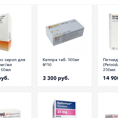
е заказать препарат с доставкой в аптеку-партнёра в ва
Для этого Вы можете оформить бронирование на сайте и
 по телефону
8 800 301 52 86
(бесплатно с любого телефон
кс сироп для
Кеппра таб. 500мг
Петнид
0мг/мл
№50
(Petnid
100мл
250мл
руб.
3 300 руб.
14 90