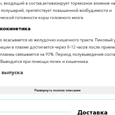
, входящий в состав,активизирует тормозное влияние н
 полушарий, препятствует повышенной возбудимости и
ческой готовности коры головного мозга.
кокинетика
 всасывается из желудочно-кишечного тракта. Пиковый 
ации в плазме достигается через 8–12 часов после приема
плазмы связывается на 90%. Период полувыведения соста
. Выводится при помощи почек и кишечника.
 выпуска
тся в таблетках по 117 мг №60.
Развернуть полное описание
ение и дозировка
тся перорально. Рекомендуемая дозировка – по пол табл
Доставка
нь.