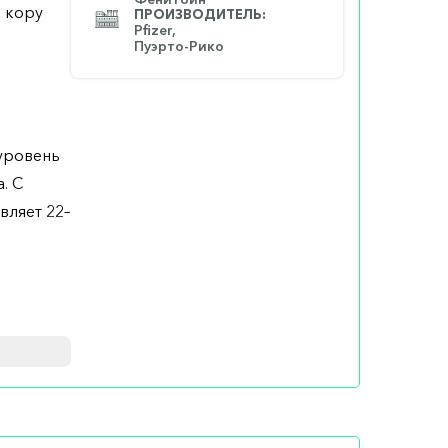
а кору
ПРОИЗВОДИТЕЛЬ:
Pfizer,
Пуэрто-Рико
уровень
. С
вляет 22–
етки 2–3