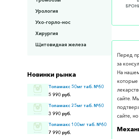
БРОНИ
Урология
Ухо-горло-нос
Хирургия
Щитовидная железа
Перед п
за консу
На нашем
Новинки рынка
которые 
Топамакс 50мг таб. №60
лекарств
5 990 руб.
сайте. М
Топамакс 25мг таб. №60
подтверж
3 990 руб.
сайте, но
Топамакс 100мг таб. №60
Механ
7 990 руб.