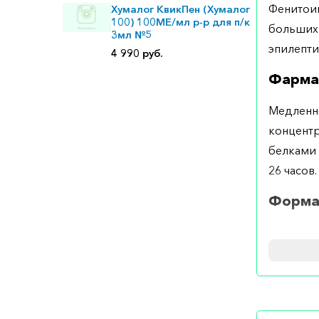
Фенитоин
Хумалог КвикПен (Хумалог
100) 100МЕ/мл р-р для п/к
больших
3мл №5
эпилепти
4 990 руб.
Фарма
Медленно
концентр
белками 
26 часов
Форма
Выпускае
Примен
Принимае
раза в де