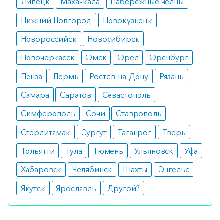
Липецк
Махачкала
Набережные челны
Рекомендации по применению Энтекора у
Нижний Новгород
Новокузнецк
детей в возрасте до 2 лет или с массой тела
Новороссийск
Новосибирск
менее 10 кг не установлены.
Новочеркасск
Омск
Орел
Оренбург
Как оформить заказ?
Пенза
Пермь
Ростов-на-Дону
Рязань
Вы можете заказать препарат с доставкой в
Самара
Саратов
Севастополь
аптеку-партнёра в вашем городе. Для этого Вы
можете оформить бронирование на сайте или
Симферополь
Сочи
Ставрополь
заказать по телефону
8 800 301 52 86
(бесплатно
Стерлитамак
Сургут
Таганрог
Тверь
с любого телефона по РФ)
Тольятти
Тула
Тюмень
Ульяновск
Уфа
Хабаровск
Челябинск
Шахты
Энгельс
Якутск
Ярославль
Другой?