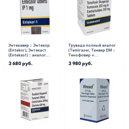
Энтекавир :: Энтекор
Трувада полный аналог
(Entekor), Энтекаст
(Temirazer, Тенвир ЕМ ::
(Entekast) :: аналог
Тенофовир +
Бараклюд 1мг таб. №30
Эмтрицитабин) таб.
3 680 руб.
3 980 руб.
300+200мг №30