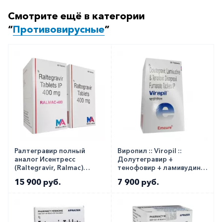
Смотрите ещё в категории
“
Противовирусные
”
Ралтегравир полный
Виропил :: Viropil ::
аналог Исентресс
Долутегравир +
(Raltegravir, Ralmac)
тенофовир + ламивудин
400мг таб. №60
50+300+300мг таб. №30
15 900 руб.
7 900 руб.