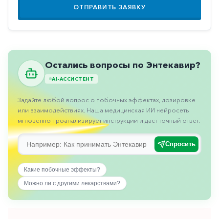
Противовоспалительные
ОТПРАВИТЬ ЗАЯВКУ
Противогрибковые
Противоопухолевые
Противоподагрические
Остались вопросы по Энтекавир?
Противорвотные
AI-АССИСТЕНТ
Противоэпилептические
Задайте любой вопрос о побочных эффектах, дозировке
или взаимодействиях. Наша медицинская ИИ нейросеть
Прочее
мгновенно проанализирует инструкции и даст точный ответ.
Пульмонология
Спросить
Сердечные
Сосудистые
Какие побочные эффекты?
Тромбозы
Можно ли с другими лекарствами?
Урология
Ухо-