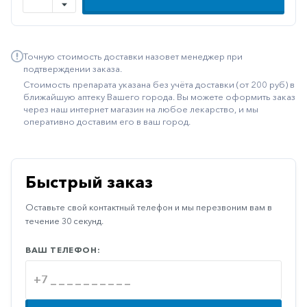
Иммуностимуляторы
Климактерические
Точную стоимость доставки назовет менеджер при
Метаболизм
подтверждении заказа.
Стоимость препарата указана без учёта доставки (от 200 руб) в
Минеральный
ближайшую аптеку Вашего города. Вы можете оформить заказ
обмен
через наш интернет магазин на любое лекарство, и мы
оперативно доставим его в ваш город.
Наружные
средства
Неврологические
Быстрый заказ
Остеопороз
Оставьте свой контактный телефон и мы перезвоним вам в
Офтальмология
течение 30 секунд.
Паркинсон
ВАШ ТЕЛЕФОН:
Противоаллергические
Противовирусные