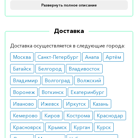
гистологически активного заболевания.
Развернуть полное описание
Противопоказания
Доставка
Нельзя назначать препарат больным, у которых
обнаружены аллергия на один из составляющих
Доставка осуществляется в следующие города:
элементов. Также, осторожность необходима
Москва
Санкт-Петербург
Анапа
Артём
людям с заболеваниями почек, поскольку состав
выводится преимущественно почками.
Батайск
Белгород
Владивосток
Как принимать
Владимир
Волгоград
Волжский
Воронеж
Воткинск
Екатеринбург
Рекомендуемая доза для взрослых составляет
0,5 мг или 1 мг один раз в сутки (перорально).
Иваново
Ижевск
Иркутск
Казань
Для детей и подростков (в возрасте от 2 до 18
Кемерово
Киров
Кострома
Краснодар
лет) врач определит правильную дозу в
Красноярск
Крымск
Курган
Курск
зависимости от веса ребенка.