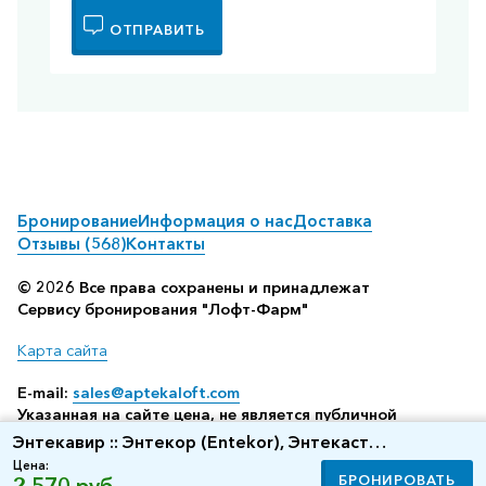
ОТПРАВИТЬ
Бронирование
Информация о нас
Доставка
Отзывы (568)
Контакты
© 2026 Все права сохранены и принадлежат
Сервису бронирования "Лофт-Фарм"
Карта сайта
E-mail:
sales@aptekaloft.com
Указанная на сайте цена, не является публичной
офертой, а всего лишь отображает среднюю стоимость
Энтекавир :: Энтекор (Entekor), Энтекаст
посредством бронирования в аптеке (по данным нашего
(Entekast) :: аналог Бараклюд таб. 0,5мг №30
Цена:
сервиса резервирования)
БРОНИРОВАТЬ
2 570 руб.