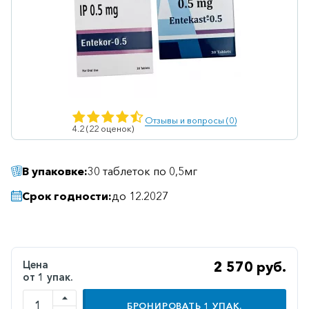
Ветеринарные
Витаминные
Гематологические
Гепатит
Гепатопротекторы
Отзывы и вопросы (0)
4.2 (22 оценок)
Гинекология
Гомеопатические
В упаковке:
30 таблеток по 0,5мг
Гормональные
Срок годности:
до 12.2027
Дерматологические
Диабетические
Желудочно-
Цена
2 570 руб.
кишечные
от 1 упак.
Иммунодепрессанты
БРОНИРОВАТЬ
1
УПАК.