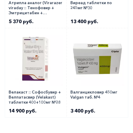
Атрипла аналог (Virarazer
Виреад таблетки по
viraday :: Тенофовир +
245мг №30
Эмтрицитабин +
Эфавиренз) таб. №30
5 370 руб.
13 400 руб.
Велакаст :: Софосбувир +
Валганцикловир 450мг
Велпатасвир (Velakast)
Valgan таб. №4
таблетки 400+100мг №28
14 900 руб.
3 400 руб.