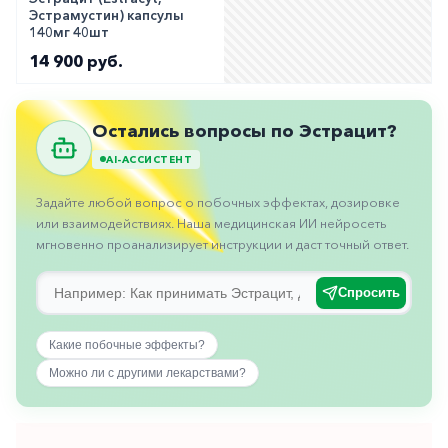
горло-
Эстрамустин) капсулы
140мг 40шт
нос
14 900 руб.
Хирургия
Щитовидная
железа
Остались вопросы по Эстрацит?
AI-АССИСТЕНТ
Задайте любой вопрос о побочных эффектах, дозировке
или взаимодействиях. Наша медицинская ИИ нейросеть
мгновенно проанализирует инструкции и даст точный ответ.
Спросить
Какие побочные эффекты?
Можно ли с другими лекарствами?