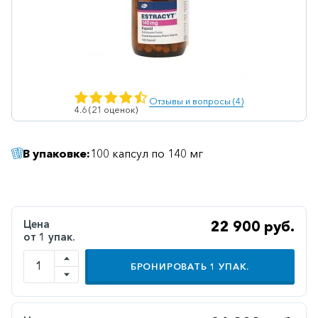
Ветеринарные
Витаминные
Гематологические
Гепатит
Отзывы и вопросы (4)
4.6 (21 оценок)
Гепатопротекторы
Гинекология
В упаковке:
100 капсул по 140 мг
Гомеопатические
Гормональные
Дерматологические
Цена
22 900 руб.
от 1 упак.
Диабетические
БРОНИРОВАТЬ
1
УПАК.
Желудочно-
кишечные
Иммунодепрессанты