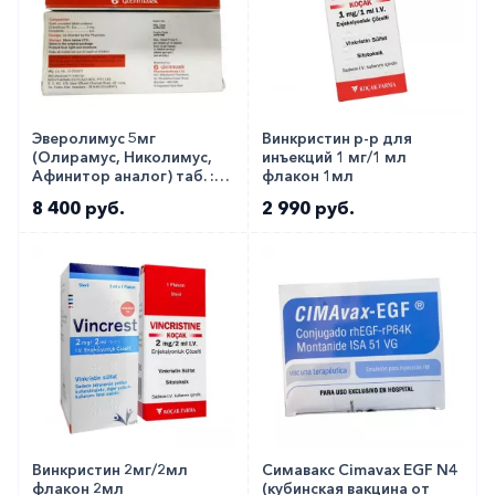
Эверолимус 5мг
Винкристин р-р для
(Олирамус, Николимус,
инъекций 1 мг/1 мл
Афинитор аналог) таб. ::
флакон 1мл
Evermil 5мг №10
8 400 руб.
2 990 руб.
Винкристин 2мг/2мл
Симавакс Cimavax EGF N4
флакон 2мл
(кубинская вакцина от