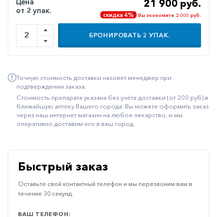
Цена
21 900 руб.
от 2 упак.
Иммуностимуляторы
скидка 4%
Вы экономите 2 000 руб.
Климактерические
БРОНИРОВАТЬ
2
УПАК.
Метаболизм
Минеральный
обмен
Точную стоимость доставки назовет менеджер при
подтверждении заказа.
Наружные
Стоимость препарата указана без учёта доставки (от 200 руб) в
средства
ближайшую аптеку Вашего города. Вы можете оформить заказ
через наш интернет магазин на любое лекарство, и мы
Неврологические
оперативно доставим его в ваш город.
Остеопороз
Офтальмология
Быстрый заказ
Паркинсон
Оставьте свой контактный телефон и мы перезвоним вам в
Противоаллергические
течение 30 секунд.
Противовирусные
ВАШ ТЕЛЕФОН: