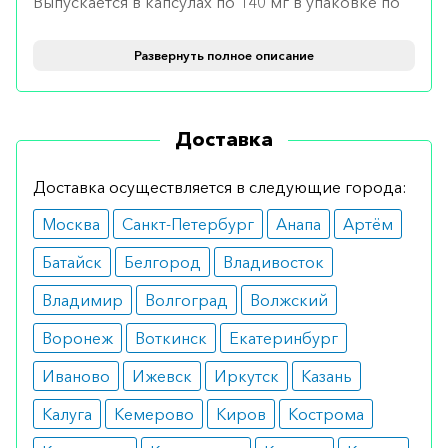
Выпускается в капсулах по 140 мг в упаковке по
100 штук.
Развернуть полное описание
Применение и дозировка
Предназначен для приема внутрь.
Доставка
Рекомендовано принимать по две-три капсулы
за час до еды или через два часа после нее 2
Доставка осуществляется в следующие города:
раза в день. Курс лечения – месяц.
Москва
Санкт-Петербург
Анапа
Артём
Показания
Батайск
Белгород
Владивосток
Рак предстательной железы.
Владимир
Волгоград
Волжский
Противопоказания
Воронеж
Воткинск
Екатеринбург
тромбофлебит;
Иваново
Ижевск
Иркутск
Казань
тяжелые заболевания печени и сердца.
Калуга
Кемерово
Киров
Кострома
Побочные реакции