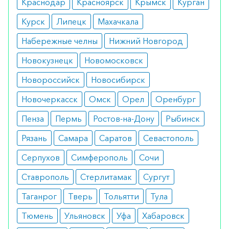
Краснодар
Красноярск
Крымск
Курган
тошнота;
Курск
рвота;
Липецк
Махачкала
понос;
Набережные челны
Нижний Новгород
снижение уровня лейкоцитов в крови;
боли в области сердца;
Новокузнецк
Новомосковск
тромбоэмболия;
аллергическая реакция.
Новороссийск
Новосибирск
Как оформить заказ?
Новочеркасск
Омск
Орел
Оренбург
Вы можете заказать препарат с доставкой в
Пенза
Пермь
Ростов-на-Дону
Рыбинск
аптеку-партнёра в вашем городе. Для этого Вы
Рязань
Самара
Саратов
Севастополь
можете оформить бронирование на сайте или
Серпухов
Симферополь
Сочи
заказать по телефону
8 800 301 52 86
(бесплатно
с любого телефона по РФ)
Ставрополь
Стерлитамак
Сургут
Таганрог
Тверь
Тольятти
Тула
Тюмень
Ульяновск
Уфа
Хабаровск