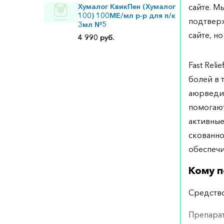
Хумалог КвикПен (Хумалог
сайте. М
100) 100МЕ/мл р-р для п/к
подтверж
3мл №5
сайте, но
4 990 руб.
Fast Rel
болей в 
аюрведич
помогают
активны
скованно
обеспечи
Кому п
Средство
Препарат