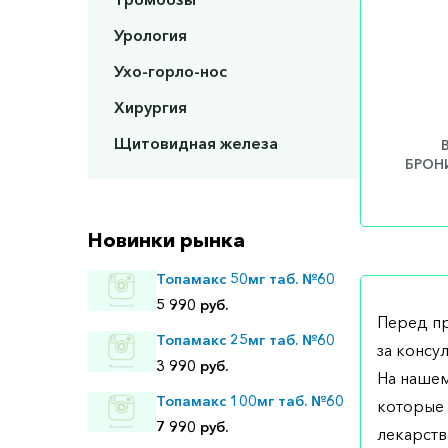
Урология
Ухо-горло-нос
Хирургия
Щитовидная железа
БРОНИ
Новинки рынка
Топамакс 50мг таб. №60
5 990 руб.
Перед п
Топамакс 25мг таб. №60
за консу
3 990 руб.
На нашем
Топамакс 100мг таб. №60
которые 
7 990 руб.
лекарств