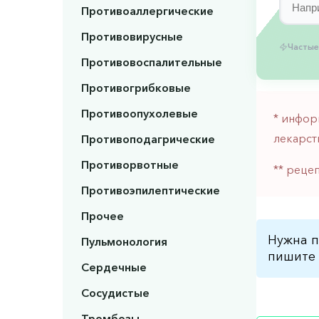
Противоаллергические
Противовирусные
Частые
Противовоспалительные
Противогрибковые
Противоопухолевые
* инфор
лекарст
Противоподагрические
Противорвотные
** реце
Противоэпилептические
Прочее
Нужна п
Пульмонология
пишите 
Сердечные
Сосудистые
Тромбозы