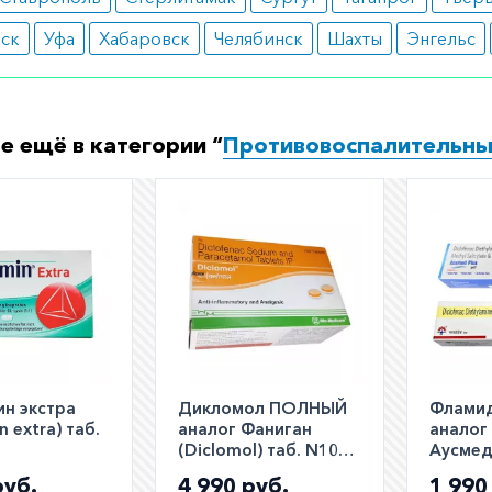
вск
Уфа
Хабаровск
Челябинск
Шахты
Энгельс
е ещё в категории “
Противовоспалительн
н экстра
Дикломол ПОЛНЫЙ
Фламид
n extra) таб.
аналог Фаниган
аналог
(Diclomol) таб. N100
Аусмед 
(10х10)
Muscod
руб.
4 990 руб.
1 990
Ausmed