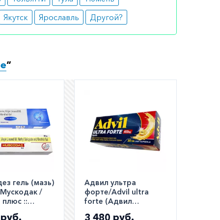
Якутск
Ярославль
Другой?
ые
”
ез гель (мазь)
Адвил ультра
 Мускодак /
форте/Advil ultra
плюс ::
forte (Адвил
ac GM /
Максимум) капс. №30
 руб.
3 480 руб.
 plus 30г