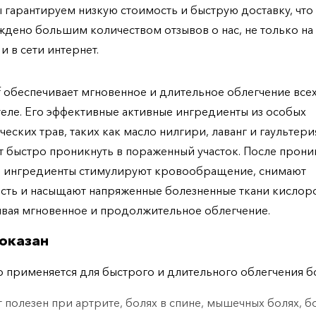
ы гарантируем низкую стоимость и быструю доставку, что
дено большим количеством отзывов о нас, не только н
 и в сети интернет.
ief обеспечивает мгновенное и длительное облегчение все
теле. Его эффективные активные ингредиенты из особых
еских трав, таких как масло нилгири, лаванг и гаультери
 быстро проникнуть в пораженный участок. После прон
е ингредиенты стимулируют кровообращение, снимают
сть и насыщают напряженные болезненные ткани кислор
вая мгновенное и продолжительное облегчение.
оказан
 применяется для быстрого и длительного облегчения б
 полезен при артрите, болях в спине, мышечных болях, б