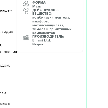
ФОРМА:
Мазь
а нашем
ДЕЙСТВУЮЩЕЕ
ВЕЩЕСТВО:
комбинация ментола,
камфоры,
метилсалицилата,
тимола и пр. активных
х видов
компонентов
ПРОИЗВОДИТЕЛЬ:
Emami Ltd,
Индия
я,
икновения
одом,
оли.
олях в