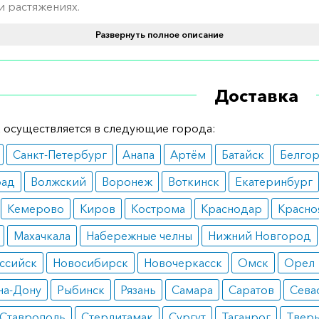
 и растяжениях.
вопоказания
Развернуть полное описание
о использовать мазь при высокой чувствительности к
ющим веществам, а также при наличии кожных поврежд
Доставка
нанесения.
 осуществляется в следующие города:
пользовать
Санкт-Петербург
Анапа
Артём
Батайск
Белго
тонкий слой мази на пораженный участок. Осторожно
рад
Волжский
Воронеж
Воткинск
Екатеринбург
ать, пока состав полностью не впитается или не исчезнет.
Кемерово
Киров
Кострома
Краснодар
Красно
имости процесс можно повторить.
Махачкала
Набережные челны
Нижний Новгород
ормить заказ?
ссийск
Новосибирск
Новочеркасск
Омск
Орел
е заказать препарат с доставкой в аптеку-партнёра в ва
на-Дону
Рыбинск
Рязань
Самара
Саратов
Сева
Для этого Вы можете оформить бронирование на сайте и
 по телефону
8 800 301 52 86
(бесплатно с любого телефон
Ставрополь
Стерлитамак
Сургут
Таганрог
Твер