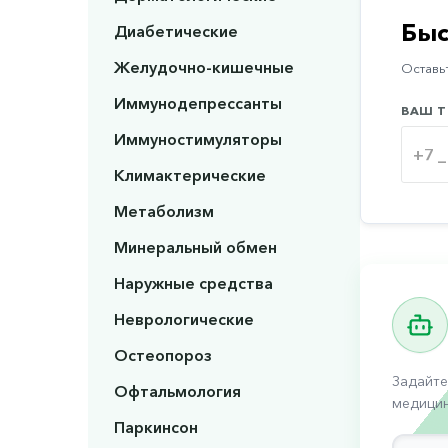
Быс
Диабетические
Желудочно-кишечные
Оставьт
Иммунодепрессанты
ВАШ Т
Иммуностимуляторы
Климактерические
Метаболизм
Минеральный обмен
Наружные средства
Неврологические
Остеопороз
Задайте
Офтальмология
медицин
Паркинсон