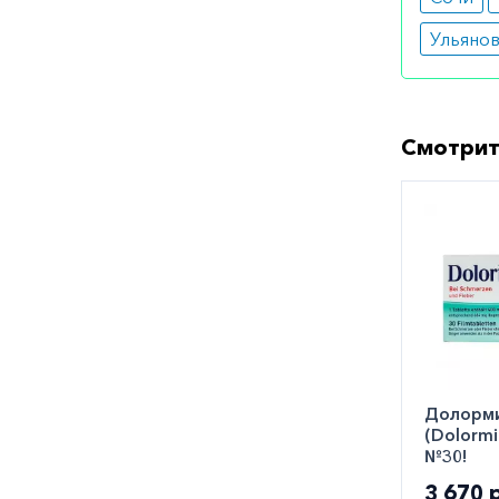
Ульяно
Смотрит
Долорми
(Dolormi
№30!
3 670 