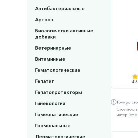
Антибактериальные
Артроз
Биологически активные
добавки
Ветеринарные
Витаминные
Гематологические
Гепатит
4.6
Гепатопротекторы
Точную сто
Гинекология
Стоимость 
Гомеопатические
интернет м
Гормональные
Дерматологические