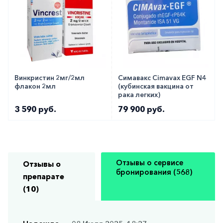
Винкристин 2мг/2мл
Симавакс Cimavax EGF N4
флакон 2мл
(кубинская вакцина от
рака легких)
3 590 руб.
79 900 руб.
Отзывы о сервисе
Отзывы о
бронирования (568)
препарате
(10)