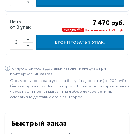
Иммуностимуляторы
Климактерические
Цена
7 470 руб.
от 3 упак.
Метаболизм
скидка 6%
Вы экономите 1 530 руб.
Минеральный
БРОНИРОВАТЬ
3
УПАК.
обмен
Наружные
средства
Точную стоимость доставки назовет менеджер при
Неврологические
подтверждении заказа.
Стоимость препарата указана без учёта доставки (от 200 руб) в
Остеопороз
ближайшую аптеку Вашего города. Вы можете оформить заказ
через наш интернет магазин на любое лекарство, и мы
Офтальмология
оперативно доставим его в ваш город.
Паркинсон
Противоаллергические
Быстрый заказ
Противовирусные