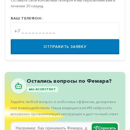
Оставьте свой контактный телефон и мы перезвоним вам в
Противовоспалительные
течение 30 секунд.
Противогрибковые
ВАШ ТЕЛЕФОН:
Противоопухолевые
Противоподагрические
Противорвотные
ОТПРАВИТЬ ЗАЯВКУ
Противоэпилептические
Прочее
Пульмонология
Остались вопросы по Фемара?
Сердечные
AI-АССИСТЕНТ
Сосудистые
Задайте любой вопрос о побочных эффектах, дозировке
Тромбозы
или взаимодействиях. Наша медицинская ИИ нейросеть
мгновенно проанализирует инструкции и даст точный ответ.
Урология
Ухо-
Спросить