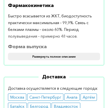
Фармакокинетика
Быстро всасывается из ЖКТ, биодоступность
практически максимальная – 99,9%. Связь с
белками плазмы – около 60%. Период
полувыведения – примерно 48 часов.
Форма выпуска
Выпускается в таблетках по 2,5 мг, в упаковке 30
Развернуть полное описание
штук.
Применение и дозировка
Доставка
Принимать перорально по 1 таблетке (2,5 мг)
Доставка осуществляется в следующие города:
один раз в сутки. Терапию продолжают до тех
Москва
Санкт-Петербург
Анапа
Артём
пор, пока не наступит рецидив заболевания.
После этого прекращают лечение препаратом.
Батайск
Белгород
Владивосток