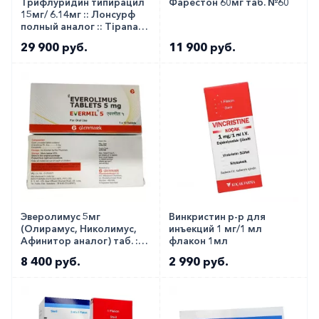
Трифлуридин типирацил
Фарестон 60мг таб. №60
15мг/ 6.14мг :: Лонсурф
полный аналог :: Tipanat
таб. №20
29 900 руб.
11 900 руб.
Эверолимус 5мг
Винкристин р-р для
(Олирамус, Николимус,
инъекций 1 мг/1 мл
Афинитор аналог) таб. ::
флакон 1мл
Evermil 5мг №10
8 400 руб.
2 990 руб.