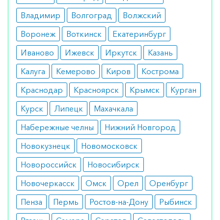
Показания
Владимир
Волгоград
Волжский
Воронеж
Воткинск
Екатеринбург
рак молочной железы у женщин в
постменопаузе;
Иваново
Ижевск
Иркутск
Казань
гормонозависимые формы рака молочной
железы;
Калуга
Кемерово
Киров
Кострома
терапия после лечения антиэстрогенами.
Краснодар
Красноярск
Крымск
Курган
Противопоказания
Курск
Липецк
Махачкала
гиперчувствительность к компонентам
препарата;
Набережные челны
Нижний Новгород
изменения эндокринной системы
(характерные для предменопаузы);
Новокузнецк
Новомосковск
беременность и лактация.
Новороссийск
Новосибирск
Побочные реакции
Новочеркасск
Омск
Орел
Оренбург
головная боль;
тошнота;
Пенза
Пермь
Ростов-на-Дону
Рыбинск
приливы;