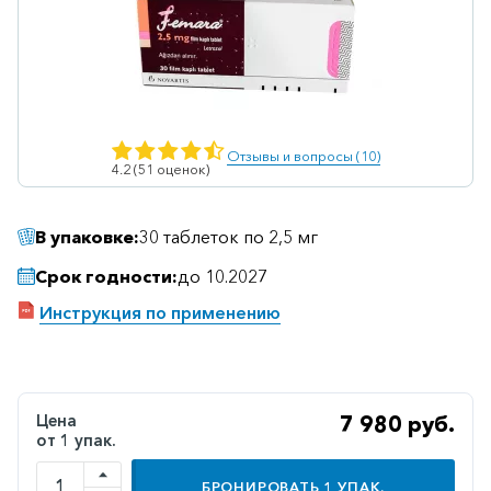
Ветеринарные
Витаминные
Гематологические
Гепатит
Отзывы и вопросы (10)
4.2 (51 оценок)
Гепатопротекторы
Гинекология
В упаковке:
30 таблеток по 2,5 мг
Гомеопатические
Срок годности:
до 10.2027
Гормональные
Инструкция по применению
Дерматологические
Диабетические
Желудочно-
Цена
7 980 руб.
кишечные
от 1 упак.
Иммунодепрессанты
БРОНИРОВАТЬ
1
УПАК.