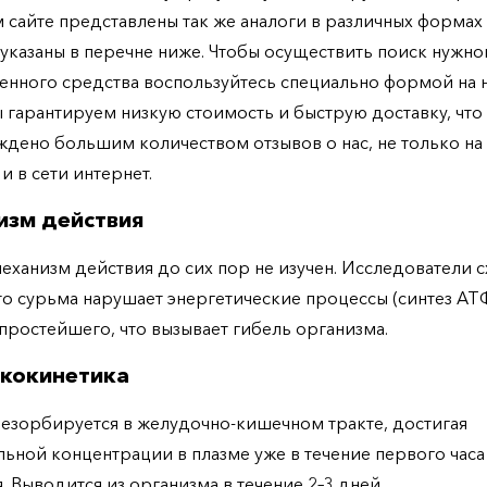
 сайте представлены так же аналоги в различных формах 
указаны в перечне ниже. Чтобы осуществить поиск нужно
енного средства воспользуйтесь специально формой на
ы гарантируем низкую стоимость и быструю доставку, что
дено большим количеством отзывов о нас, не только н
 и в сети интернет.
изм действия
еханизм действия до сих пор не изучен. Исследователи с
что сурьма нарушает энергетические процессы (синтез АТ
 простейшего, что вызывает гибель организма.
кокинетика
езорбируется в желудочно-кишечном тракте, достигая
ьной концентрации в плазме уже в течение первого часа
. Выводится из организма в течение 2–3 дней.