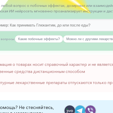
 любой вопрос о побочных эффектах, дозировке или взаимодейс
ская ИИ нейросеть мгновенно проанализирует инструкции и даст
 вопросы:
Какие побочные эффекты?
Можно ли с другими лекарст
мация о товарах носит справочный характер и не являе
венные средства дистанционным способом
птурные лекарственные препараты отпускаются только пр
омощь? Не стесняйтесь,