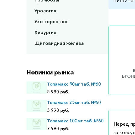
пишите 
Урология
Ухо-горло-нос
Хирургия
Щитовидная железа
Новинки рынка
БРОНИ
Топамакс 50мг таб. №60
5 990 руб.
Топамакс 25мг таб. №60
3 990 руб.
Топамакс 100мг таб. №60
Перед п
7 990 руб.
за консу