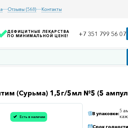
а
Отзывы (568)
Контакты
ДЕФИЦИТНЫЕ ЛЕКАРСТВА
+7 351 799 56 07
ПО МИНИМАЛЬНОЙ ЦЕНЕ!
тим (Сурьма) 1,5г/5мл №5 (5 ампул
5 а
В упаковке:
асибо, мы учли Вашу оценку!
ка
Есть в наличии
Срок годности