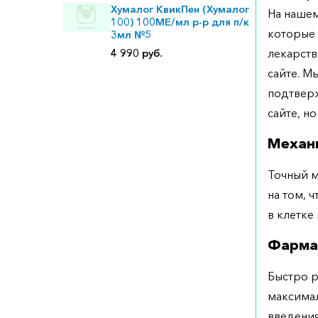
Хумалог КвикПен (Хумалог
На нашем
100) 100МЕ/мл р-р для п/к
которые 
3мл №5
лекарств
4 990 руб.
сайте. М
подтверж
сайте, но
Механ
Точный м
на том, 
в клетке
Фарма
Быстро р
максимал
введения