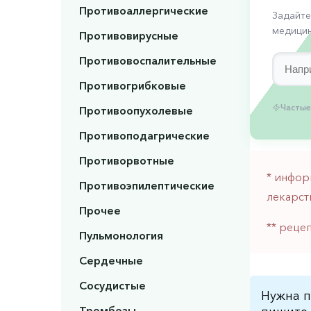
Противоаллергические
Задайте
медицин
Противовирусные
Противовоспалительные
Противогрибковые
Частые
Противоопухолевые
Противоподагрические
Противорвотные
* инфор
Противоэпилептические
лекарст
Прочее
** реце
Пульмонология
Сердечные
Сосудистые
Нужна п
Тромбозы