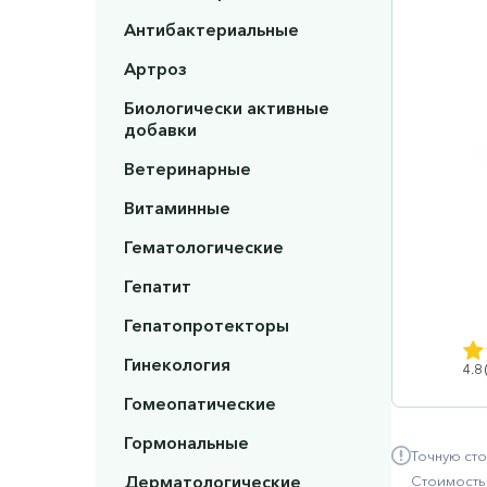
Антибактериальные
Артроз
Биологически активные
добавки
Ветеринарные
Витаминные
Гематологические
Гепатит
Гепатопротекторы
Гинекология
4.8
Гомеопатические
Гормональные
Точную сто
Дерматологические
Стоимость 