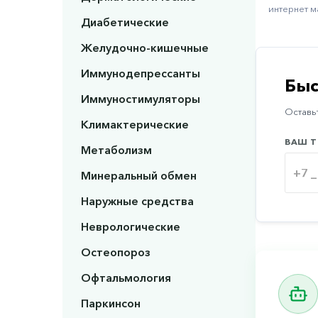
интернет м
Диабетические
Желудочно-кишечные
Иммунодепрессанты
Быс
Иммуностимуляторы
Оставьт
Климактерические
ВАШ Т
Метаболизм
Минеральный обмен
Наружные средства
Неврологические
Остеопороз
Офтальмология
Паркинсон