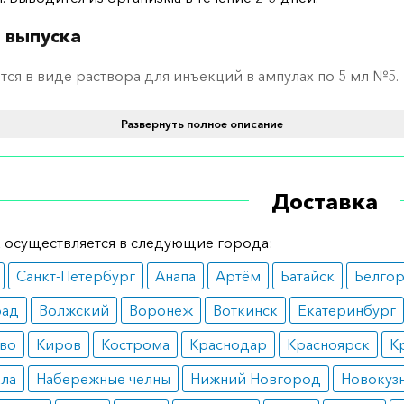
 выпуска
тся в виде раствора для инъекций в ампулах по 5 мл №5.
ение и дозировка
Развернуть полное описание
ется для внутримышечного введения из расчета 60 мг на
м массы тела. Начальная дозировка составляет четверть 
Доставка
ень вводится половинная дозировка, в третий – ¾, начина
доза. Курс лечения – 10–15 дней.
 осуществляется в следующие города:
ания
Санкт-Петербург
Анапа
Артём
Батайск
Белго
ые формы лейшманиоза.
рад
Волжский
Воронеж
Воткинск
Екатеринбург
вопоказания
во
Киров
Кострома
Краснодар
Красноярск
К
остаточность почек, печени, сердца;
ала
Набережные челны
Нижний Новгород
Новокуз
еркулез легкого;