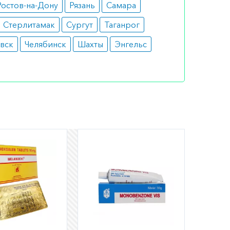
Ростов-на-Дону
Рязань
Самара
Стерлитамак
Сургут
Таганрог
вск
Челябинск
Шахты
Энгельс
шем
ли
а по РФ)