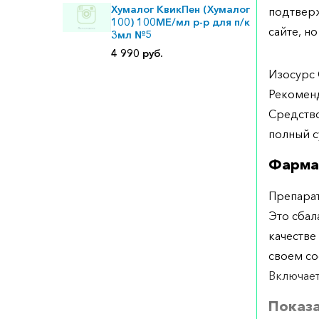
Хумалог КвикПен (Хумалог
подтверж
100) 100МЕ/мл р-р для п/к
сайте, но
3мл №5
4 990 руб.
Изосурс 
Рекоменд
Средство
полный с
Фарма
Препарат
Это сбал
качестве
своем со
Включает
Показ