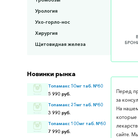
Урология
Ухо-горло-нос
Хирургия
БРОНИ
Щитовидная железа
Новинки рынка
Топамакс 50мг таб. №60
Перед п
5 990 руб.
за консу
Топамакс 25мг таб. №60
На нашем
3 990 руб.
которые 
Топамакс 100мг таб. №60
лекарств
7 990 руб.
сайте. М