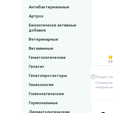
Антибактериальные
Артроз
Биологически активные
добавки
Ветеринарные
Витаминные
Гематологические
4.4
Гепатит
Гепатопротекторы
Точную сто
Стоимость 
Гинекология
интернет м
Гомеопатические
Гормональные
Дерматологические