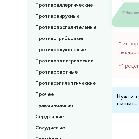
Противоаллергические
Частые
Противовирусные
Противовоспалительные
Противогрибковые
* инфор
Противоопухолевые
лекарст
Противоподагрические
** реце
Противорвотные
Противоэпилептические
Прочее
Нужна п
пишите 
Пульмонология
Сердечные
Сосудистые
Тромбозы