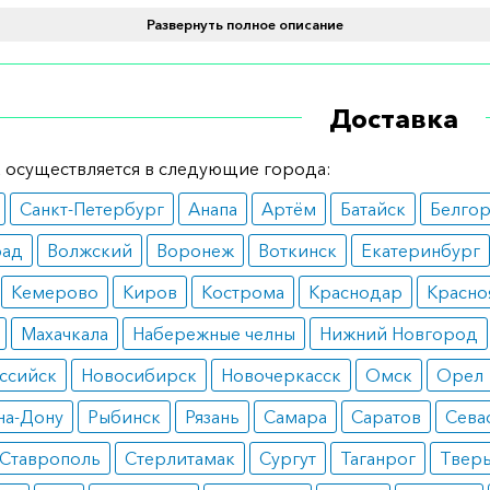
Развернуть полное описание
уется при невозможности есть нормальную пищу. Препа
ется по показаниям врача. Обычно Изосурс назначается в
ерационный период, при проведении химиотерапии,
Доставка
мах, значительном снижении массы тела, повышенной ф
, анемии, а также при невозможности самостоятельного п
 осуществляется в следующие города:
вопоказания
Санкт-Петербург
Анапа
Артём
Батайск
Белго
 практически не имеет противопоказаний. Единственное
рад
Волжский
Воронеж
Воткинск
Екатеринбург
ние – наличие индивидуальной непереносимости вещест
Кемерово
Киров
Кострома
Краснодар
Красно
 в состав лечебного питания.
Махачкала
Набережные челны
Нижний Новгород
ные эффекты
ссийск
Новосибирск
Новочеркасск
Омск
Орел
ило, препарат не вызывает побочных эффектов. По этой п
на-Дону
Рыбинск
Рязань
Самара
Саратов
Сева
 питание назначают даже детям, начиная с 3 лет. Только в
Ставрополь
Стерлитамак
Сургут
Таганрог
Твер
вероятно появление аллергической реакции, которая