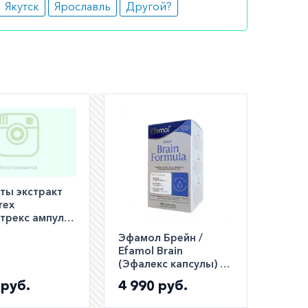
Якутск
Ярославль
Другой?
лечения,
лько в
ольше 4-
ты экстракт
rex
трекс ампулы
л 2мл ампула
Эфамол Брейн /
Efamol Brain
(Эфалекс капсулы) 60
шт (Efalex)
 руб.
4 990 руб.