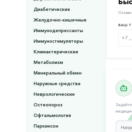
Быс
Диабетические
Оставьт
Желудочно-кишечные
ВАШ Т
Иммунодепрессанты
Иммуностимуляторы
Климактерические
Метаболизм
Минеральный обмен
Наружные средства
Неврологические
Остеопороз
Задайте
медицин
Офтальмология
Паркинсон