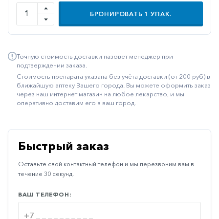
Иммуностимуляторы
БРОНИРОВАТЬ
1
УПАК.
Климактерические
Метаболизм
Точную стоимость доставки назовет менеджер при
Минеральный
подтверждении заказа.
обмен
Стоимость препарата указана без учёта доставки (от 200 руб) в
ближайшую аптеку Вашего города. Вы можете оформить заказ
Наружные
через наш интернет магазин на любое лекарство, и мы
средства
оперативно доставим его в ваш город.
Неврологические
Остеопороз
Быстрый заказ
Офтальмология
Оставьте свой контактный телефон и мы перезвоним вам в
Паркинсон
течение 30 секунд.
Противоаллергические
ВАШ ТЕЛЕФОН:
Противовирусные