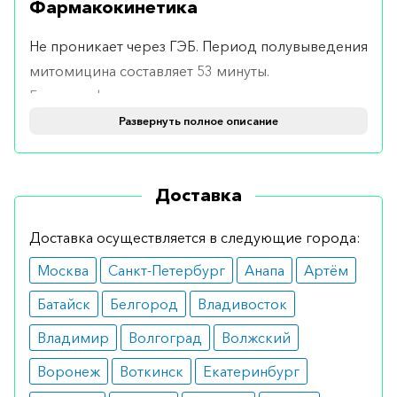
Фармакокинетика
Не проникает через ГЭБ. Период полувыведения
митомицина составляет 53 минуты.
Биотрансформация происходит в печени.
Выводится почками (10%).
Развернуть полное описание
Форма выпуска
Доставка
Выпускается в виде порошка для приготовления
инъекций, содержащего 20 мг активного
Доставка осуществляется в следующие города:
вещества № 1.
Москва
Санкт-Петербург
Анапа
Артём
Применение и дозировка
Батайск
Белгород
Владивосток
Доза подбирается сугубо индивидуально в
Владимир
Волгоград
Волжский
зависимости от состояния пациента, комбинации
Воронеж
Воткинск
Екатеринбург
используемых препаратов, стадии и