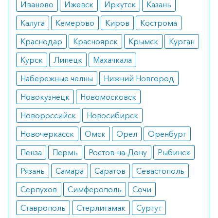
локализации новообразования.
Иваново
Ижевск
Иркутск
Казань
Показания
Калуга
Кемерово
Киров
Кострома
Краснодар
онкопатология желудка, кишечника,
Красноярск
Крымск
Курган
пищевода;
Курск
Липецк
Махачкала
рак поджелудочной железы, печени;
злокачественные новообразования шейки
Набережные челны
Нижний Новгород
матки, эндометрия, вульвы, легкого;
мезотелиомы;
Новокузнецк
Новомосковск
онкопатология почек;
рак простаты и мочевого пузыря.
Новороссийск
Новосибирск
Противопоказания
Новочеркасск
Омск
Орел
Оренбург
беременность и лактационный период;
Пенза
Пермь
Ростов-на-Дону
Рыбинск
коагулопатии;
заболевания печени, почек;
Рязань
Самара
Саратов
Севастополь
угнетение активности костного мозга;
идиосинкразия к базовому компоненту
Серпухов
Симферополь
Сочи
препарата.
Ставрополь
Стерлитамак
Сургут
Побочные реакции