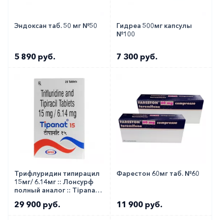
Эндоксан таб. 50 мг №50
Гидреа 500мг капсулы
№100
5 890 руб.
7 300 руб.
Трифлуридин типирацил
Фарестон 60мг таб. №60
15мг/ 6.14мг :: Лонсурф
полный аналог :: Tipanat
таб. №20
29 900 руб.
11 900 руб.