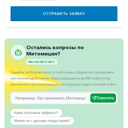
Противовоспалительные
Противогрибковые
ОТПРАВИТЬ ЗАЯВКУ
Противоопухолевые
Противоподагрические
Противорвотные
Остались вопросы по
Митомицин?
Противоэпилептические
AI-АССИСТЕНТ
Прочее
Задайте любой вопрос о побочных эффектах, дозировке
Пульмонология
или взаимодействиях. Наша медицинская ИИ нейросеть
мгновенно проанализирует инструкции и даст точный ответ.
Сердечные
Сосудистые
Спросить
Тромбозы
Какие побочные эффекты?
Урология
Можно ли с другими лекарствами?
Ухо-