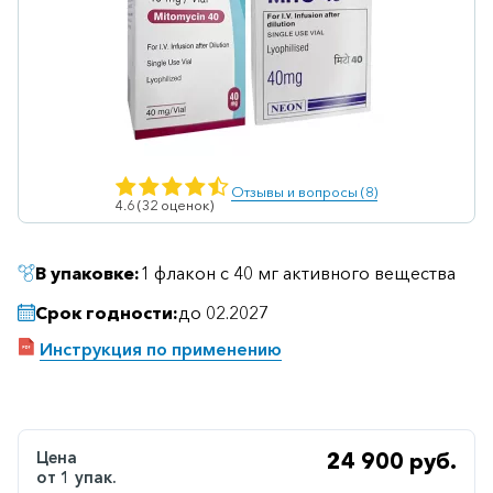
Ветеринарные
Витаминные
Гематологические
Гепатит
Гепатопротекторы
Отзывы и вопросы (8)
4.6 (32 оценок)
Гинекология
Гомеопатические
В упаковке:
1 флакон с 40 мг активного вещества
Гормональные
Срок годности:
до 02.2027
Дерматологические
Инструкция по применению
Диабетические
Желудочно-
кишечные
Цена
24 900 руб.
от 1 упак.
Иммунодепрессанты