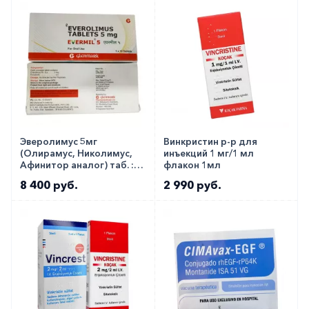
Эверолимус 5мг
Винкристин р-р для
(Олирамус, Николимус,
инъекций 1 мг/1 мл
Афинитор аналог) таб. ::
флакон 1мл
Evermil 5мг №10
8 400 руб.
2 990 руб.