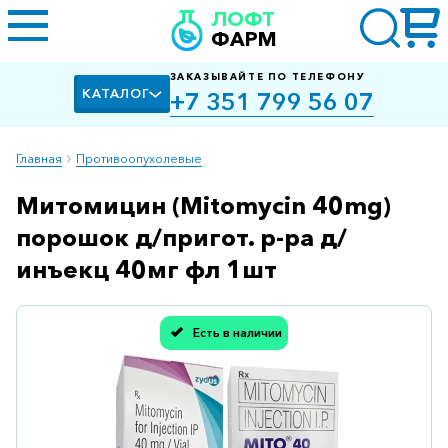
ЛОФТ
ФАРМ
ЗАКАЗЫВАЙТЕ ПО ТЕЛЕФОНУ
КАТАЛОГ
+7 351 799 56 07
Главная
Противоопухолевые
Митомицин (Mitomycin 40mg)
Алкоголизм,
курение
порошок д/пригот. р-ра д/
Альцгеймера
инъекц 40мг фл 1шт
болезнь
Антибактериальные
Есть в наличии
Спасибо, мы учли Вашу оценку!
Артроз
Биологически
активные
добавки