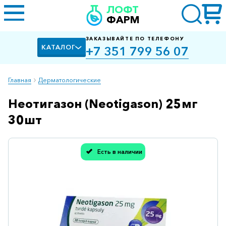
ЛОФТ
ФАРМ
ЗАКАЗЫВАЙТЕ ПО ТЕЛЕФОНУ
КАТАЛОГ
+7 351 799 56 07
Главная
Дерматологические
Неотигазон (Neotigason) 25мг
Алкоголизм,
курение
30шт
Альцгеймера
болезнь
Есть в наличии
Спасибо, мы учли Вашу оценку!
Антибактериальные
Артроз
Биологически
активные
добавки