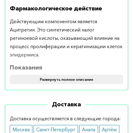
Фармакологическое действие
Действующим компонентом является
Ацитретин. Это синтетический налог
ретиноевой кислоты, оказывающий влияние на
процесс пролиферации и кератинизации клеток
эпидермиса.
Показания
Развернуть полное описание
Отлично показал себя при тяжелых формах
псориаза. Кроме того, рекомендуется для
проведения симпатической терапии таких
Доставка
патологий, как ихтиоз и красный лишай.
Противопоказания
Доставка осуществляется в следующие города:
Москва
Санкт-Петербург
Анапа
Артём
Капсулы имеют минимум противопоказаний и