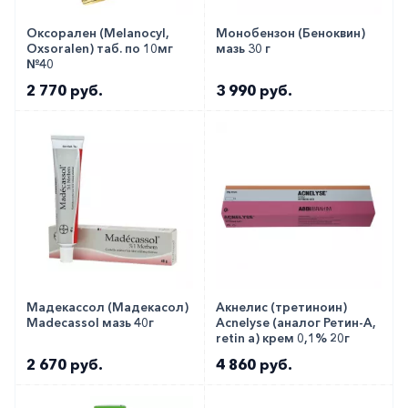
Оксорален (Melanocyl,
Монобензон (Беноквин)
Oxsoralen) таб. по 10мг
мазь 30 г
№40
2 770 руб.
3 990 руб.
Мадекассол (Мадекасол)
Акнелис (третиноин)
Madecassol мазь 40г
Acnelyse (аналог Ретин-А,
retin a) крем 0,1% 20г
2 670 руб.
4 860 руб.