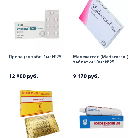
Вы можете заказать препарат с доставкой в
аптеку-партнёра в вашем городе. Для этого Вы
можете оформить бронирование на сайте или
заказать по телефону
8 800 301 52 86
(бесплатно
с любого телефона по РФ)
Пропеция табл. 1мг №28
Мадекассол (Madecassol)
таблетки 10мг №25
12 900 руб.
9 170 руб.