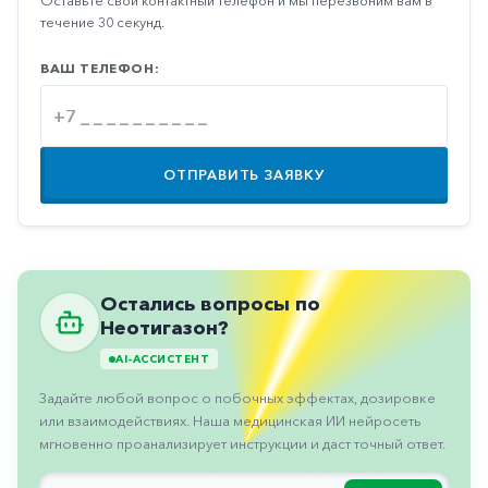
Оставьте свой контактный телефон и мы перезвоним вам в
Противовоспалительные
течение 30 секунд.
Противогрибковые
ВАШ ТЕЛЕФОН:
Противоопухолевые
Противоподагрические
Противорвотные
ОТПРАВИТЬ ЗАЯВКУ
Противоэпилептические
Прочее
Пульмонология
Остались вопросы по
Сердечные
Неотигазон?
AI-АССИСТЕНТ
Сосудистые
Задайте любой вопрос о побочных эффектах, дозировке
Тромбозы
или взаимодействиях. Наша медицинская ИИ нейросеть
Урология
мгновенно проанализирует инструкции и даст точный ответ.
Ухо-