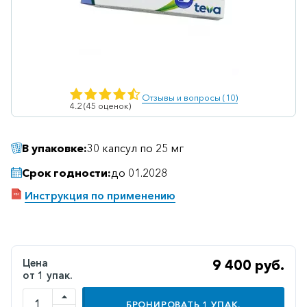
Ветеринарные
Витаминные
Гематологические
Гепатит
Отзывы и вопросы (10)
4.2 (45 оценок)
Гепатопротекторы
Гинекология
В упаковке:
30 капсул по 25 мг
Гомеопатические
Срок годности:
до 01.2028
Гормональные
Инструкция по применению
Дерматологические
Диабетические
Желудочно-
Цена
9 400 руб.
кишечные
от 1 упак.
Иммунодепрессанты
БРОНИРОВАТЬ
1
УПАК.