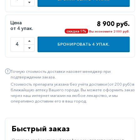
Иммуностимуляторы
Климактерические
Цена
8 900 руб.
от 4 упак.
Метаболизм
скидка 5%
Вы экономите 2 000 руб.
Минеральный
БРОНИРОВАТЬ
4
УПАК.
обмен
Наружные
средства
Точную стоимость доставки назовет менеджер при
Неврологические
подтверждении заказа.
Стоимость препарата указана без учёта доставки (от 200 руб) в
Остеопороз
ближайшую аптеку Вашего города. Вы можете оформить заказ
через наш интернет магазин на любое лекарство, и мы
Офтальмология
оперативно доставим его в ваш город.
Паркинсон
Противоаллергические
Быстрый заказ
Противовирусные