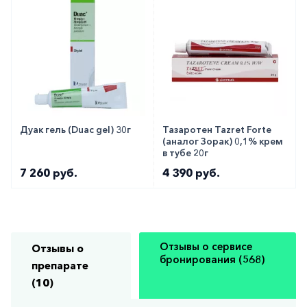
Дуак гель (Duac gel) 30г
Тазаротен Tazret Forte
(аналог Зорак) 0,1% крем
в тубе 20г
7 260 руб.
4 390 руб.
Отзывы о сервисе
Отзывы о
бронирования (568)
препарате
(10)