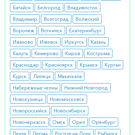
симптомах мальабсорбции.
Батайск
Белгород
Владивосток
Противопоказания
Владимир
Волгоград
Волжский
Воронеж
Воткинск
Екатеринбург
Возможным ограничением может стать
индивидуальная непереносимость. Поэтому
Иваново
Ижевск
Иркутск
Казань
перед покупкой следует получить назначение
Калуга
Кемерово
Киров
Кострома
врача.
Краснодар
Красноярск
Крымск
Курган
Побочные эффекты
Курск
Липецк
Махачкала
Не вызывает никаких побочных эффектов. При
Набережные челны
Нижний Новгород
длительной терапии достаточно следить за
Новокузнецк
Новомосковск
уровнем кальция в крови и при превышении
показателей снизить дозировку.
Новороссийск
Новосибирск
Режим дозирования
Новочеркасск
Омск
Орел
Оренбург
Пенза
Пермь
Ростов-на-Дону
Рыбинск
Дозировка определяется индивидуально