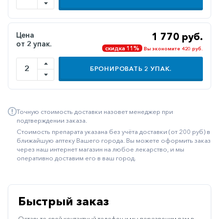
Иммуностимуляторы
Климактерические
Цена
1 770 руб.
от 2 упак.
Метаболизм
скидка 11%
Вы экономите 420 руб.
Минеральный
БРОНИРОВАТЬ
2
УПАК.
обмен
Наружные
средства
Точную стоимость доставки назовет менеджер при
Неврологические
подтверждении заказа.
Стоимость препарата указана без учёта доставки (от 200 руб) в
Остеопороз
ближайшую аптеку Вашего города. Вы можете оформить заказ
через наш интернет магазин на любое лекарство, и мы
Офтальмология
оперативно доставим его в ваш город.
Паркинсон
Противоаллергические
Быстрый заказ
Противовирусные
Оставьте свой контактный телефон и мы перезвоним вам в