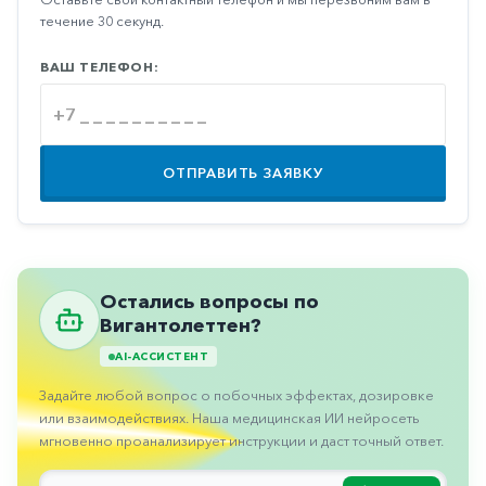
Противовоспалительные
течение 30 секунд.
Противогрибковые
ВАШ ТЕЛЕФОН:
Противоопухолевые
Противоподагрические
Противорвотные
ОТПРАВИТЬ ЗАЯВКУ
Противоэпилептические
Прочее
Пульмонология
Остались вопросы по
Вигантолеттен?
Сердечные
AI-АССИСТЕНТ
Сосудистые
Задайте любой вопрос о побочных эффектах, дозировке
Тромбозы
или взаимодействиях. Наша медицинская ИИ нейросеть
Урология
мгновенно проанализирует инструкции и даст точный ответ.
Ухо-