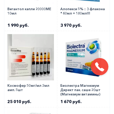
Вигантол капли 20000МЕ
Алопекси 5% :: 3 флакона
10мл
* 60мл = 180мл!!!
1 990 руб.
3 970 руб.
Космофер 50мг/мл 2мл
Биолектра Магнезиум
амп. 5шт
Директ пак. саше 20шт
(Магнезиум витамины)
25 010 руб.
1 670 руб.