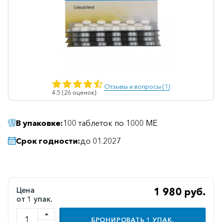
Ветеринарные
Витаминные
Гематологические
Гепатит
Гепатопротекторы
Отзывы и вопросы (1)
4.5 (26 оценок)
Гинекология
Гомеопатические
В упаковке:
100 таблеток по 1000 МЕ
Гормональные
Срок годности:
до 01.2027
Дерматологические
Диабетические
Желудочно-
Цена
1 980 руб.
кишечные
от 1 упак.
Иммунодепрессанты
БРОНИРОВАТЬ
1
УПАК.