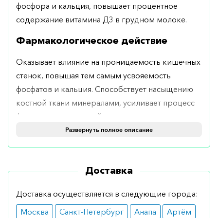
фосфора и кальция, повышает процентное
содержание витамина Д3 в грудном молоке.
Фармакологическое действие
Оказывает влияние на проницаемость кишечных
стенок, повышая тем самым усвояемость
фосфатов и кальция. Способствует насыщению
костной ткани минералами, усиливает процесс
формирования костей и оказывает влияние на
работу паращитовидных желез.
Развернуть полное описание
Показания
Доставка
Рекомендуется при выраженном дефиците
витамина Д3, при наличии признаков
Доставка осуществляется в следующие города:
остеопороза, рахита у детей. В качестве
Москва
Санкт-Петербург
Анапа
Артём
дополнительного препарата применяется при