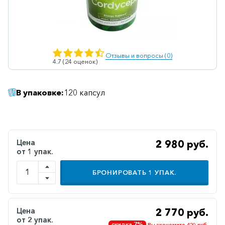
Ветеринарные
Витаминные
Гематологические
Отзывы и вопросы (0)
4.7 (24 оценок)
Гепатит
Гепатопротекторы
В упаковке:
120 капсул
Гинекология
Гомеопатические
Гормональные
Цена
2 980 руб.
от 1 упак.
Дерматологические
Диабетические
БРОНИРОВАТЬ
1
УПАК.
Желудочно-
кишечные
Цена
2 770 руб.
Иммунодепрессанты
от 2 упак.
скидка 7%
Вы экономите 420 руб.