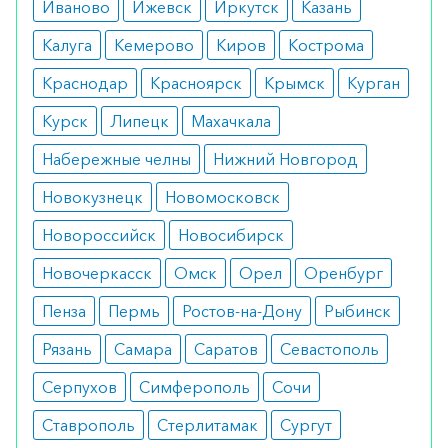
Иваново
Ижевск
Иркутск
Казань
Противопоказания
Калуга
Кемерово
Киров
Кострома
За счет натурального состава препарат подходит
Краснодар
Красноярск
Крымск
Курган
всем пациентам, но во время беременности
принимать его не следует.
Курск
Липецк
Махачкала
Побочные эффекты
Набережные челны
Нижний Новгород
Новокузнецк
Новомосковск
Препарат имеет натуральный состав и не
вызывает никаких побочных эффектов даже при
Новороссийск
Новосибирск
проведении длительных курсов.
Новочеркасск
Омск
Орел
Оренбург
Режим дозирования
Пенза
Пермь
Ростов-на-Дону
Рыбинск
Дозировка составляет 2 капсулы 2 раза в сутки,
Рязань
Самара
Саратов
Севастополь
допускает прием по 2 капсулы три раза в день.
Серпухов
Симферополь
Сочи
Рекомендуется принимать средство за 20 минут
Ставрополь
Стерлитамак
Сургут
до еды.