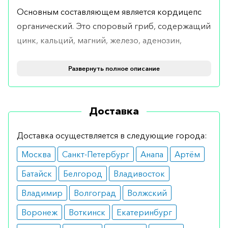
Основным составляющем является кордицепс
органический. Это споровый гриб, содержащий
цинк, кальций, магний, железо, аденозин,
полисахариды, витамины, коэнзим, жирные
кислоты, фосфолипиды и так далее. За счет этого
Развернуть полное описание
удаётся повысить иммунную систему, улучшить
работу всех органов, нормализовать картину
Доставка
крови, повысить либидо и потенцию,
нормализовать вес.
Доставка осуществляется в следующие города:
Показания
Москва
Санкт-Петербург
Анапа
Артём
Рекомендуется при снижении иммунитета,
Батайск
Белгород
Владивосток
частых ОРВИ, снижении общего тонуса
Владимир
Волгоград
Волжский
организма, недостатке сил и выносливости,
Воронеж
Воткинск
Екатеринбург
снижении половой активности.