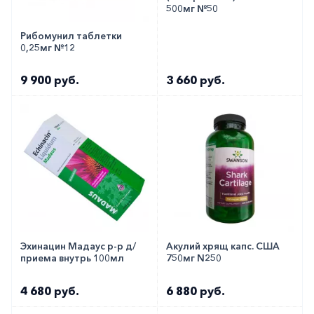
500мг №50
заказать по телефону
8 800 301 52 86
(бесплатно
с любого телефона по РФ)
Рибомунил таблетки
0,25мг №12
9 900 руб.
3 660 руб.
Эхинацин Мадаус р-р д/
Акулий хрящ капс. США
приема внутрь 100мл
750мг N250
4 680 руб.
6 880 руб.