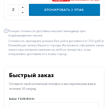
Иммуностимуляторы
БРОНИРОВАТЬ
2
УПАК.
Климактерические
Метаболизм
Точную стоимость доставки назовет менеджер при
Минеральный
подтверждении заказа.
обмен
Стоимость препарата указана без учёта доставки (от 200 руб) в
Наружные
ближайшую аптеку Вашего города. Вы можете оформить заказ
через наш интернет магазин на любое лекарство, и мы
средства
оперативно доставим его в ваш город.
Неврологические
Остеопороз
Быстрый заказ
Офтальмология
Оставьте свой контактный телефон и мы перезвоним вам в
Паркинсон
течение 30 секунд.
Противоаллергические
ВАШ ТЕЛЕФОН:
Противовирусные