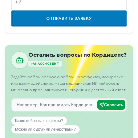
Противовоспалительные
Противогрибковые
ОТПРАВИТЬ ЗАЯВКУ
Противоопухолевые
Противоподагрические
Противорвотные
Остались вопросы по Кордицепс?
Противоэпилептические
AI-АССИСТЕНТ
Прочее
Задайте любой вопрос о побочных эффектах, дозировке
Пульмонология
или взаимодействиях. Наша медицинская ИИ нейросеть
мгновенно проанализирует инструкции и даст точный ответ.
Сердечные
Сосудистые
Спросить
Тромбозы
Какие побочные эффекты?
Урология
Можно ли с другими лекарствами?
Ухо-