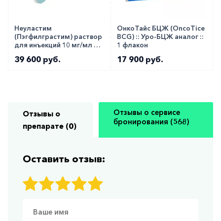
Неуластим
ОнкоТайс БЦЖ (OncoTice
(Пэгфилграстим) раствор
BCG) :: Уро-БЦЖ аналог ::
для инъекций 10 мг/мл 0,6
1 флакон
мл №1
39 600 руб.
17 900 руб.
Отзывы о сервисе
Отзывы о
бронирования (568)
препарате (0)
Оставить отзыв: