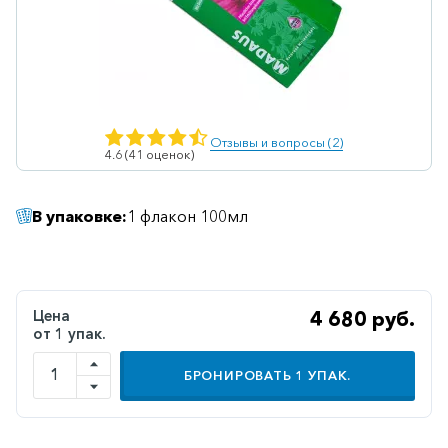
Ветеринарные
Витаминные
Гематологические
Гепатит
Отзывы и вопросы (2)
4.6 (41 оценок)
Гепатопротекторы
Гинекология
В упаковке:
1 флакон 100мл
Гомеопатические
Гормональные
Дерматологические
Цена
4 680 руб.
от 1 упак.
Диабетические
БРОНИРОВАТЬ
1
УПАК.
Желудочно-
кишечные
Иммунодепрессанты