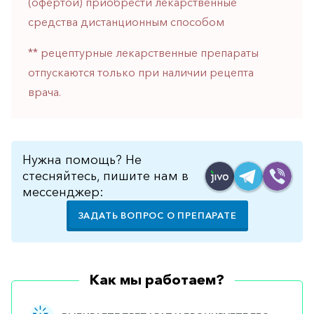
(офертой) приобрести лекарственные
горло-
средства дистанционным способом
нос
Хирургия
** рецептурные лекарственные препараты
отпускаются только при наличии рецепта
Щитовидная
железа
врача.
Нужна помощь? Не
стесняйтесь, пишите нам в
мессенджер:
ЗАДАТЬ ВОПРОС О ПРЕПАРАТЕ
Как мы работаем?