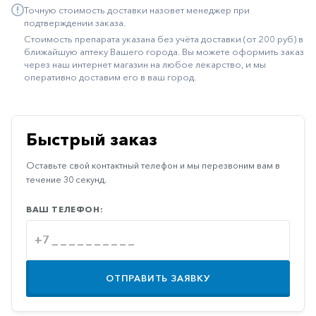
Точную стоимость доставки назовет менеджер при
Иммуностимуляторы
подтверждении заказа.
Стоимость препарата указана без учёта доставки (от 200 руб) в
Климактерические
ближайшую аптеку Вашего города. Вы можете оформить заказ
через наш интернет магазин на любое лекарство, и мы
Метаболизм
оперативно доставим его в ваш город.
Минеральный
обмен
Наружные
Быстрый заказ
средства
Оставьте свой контактный телефон и мы перезвоним вам в
Неврологические
течение 30 секунд.
Остеопороз
ВАШ ТЕЛЕФОН:
Офтальмология
Паркинсон
Противоаллергические
ОТПРАВИТЬ ЗАЯВКУ
Противовирусные