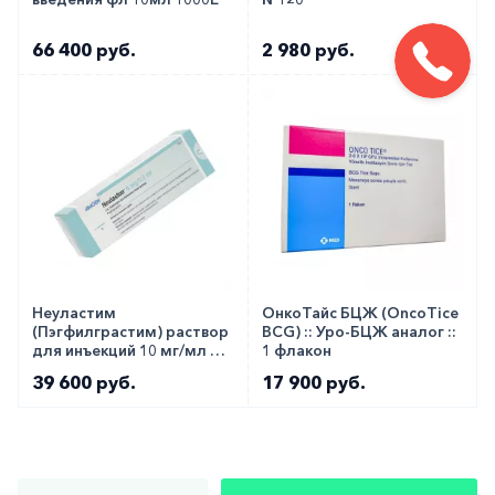
66 400 руб.
2 980 руб.
Неуластим
ОнкоТайс БЦЖ (OncoTice
(Пэгфилграстим) раствор
BCG) :: Уро-БЦЖ аналог ::
для инъекций 10 мг/мл 0,6
1 флакон
мл №1
39 600 руб.
17 900 руб.