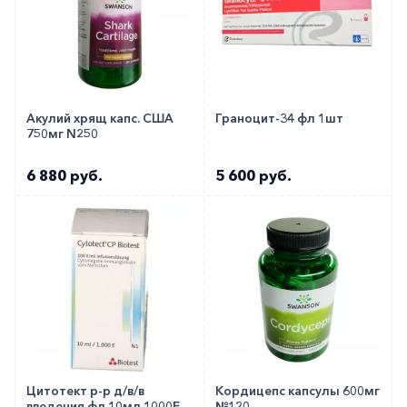
Акулий хрящ капс. США
Граноцит-34 фл 1шт
750мг N250
6 880 руб.
5 600 руб.
Цитотект р-р д/в/в
Кордицепс капсулы 600мг
введения фл 10мл 1000Е
№120