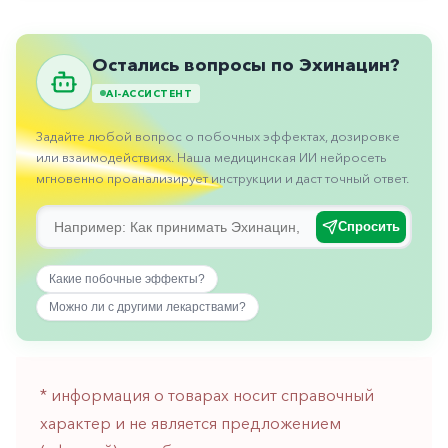
Противовоспалительные
Противогрибковые
Остались вопросы по Эхинацин?
Противоопухолевые
AI-АССИСТЕНТ
Противоподагрические
Задайте любой вопрос о побочных эффектах, дозировке
Противорвотные
или взаимодействиях. Наша медицинская ИИ нейросеть
мгновенно проанализирует инструкции и даст точный ответ.
Противоэпилептические
Прочее
Спросить
Пульмонология
Какие побочные эффекты?
Сердечные
Можно ли с другими лекарствами?
Сосудистые
Тромбозы
* информация о товарах носит справочный
Урология
характер и не является предложением
Ухо-