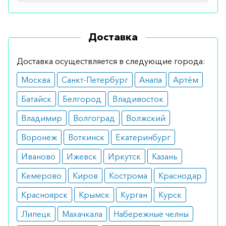
Показания
Доставка
Рекомендуется для нормализации состояния и
повышения иммунитета у пациентов с частыми
Доставка осуществляется в следующие города:
инфекциями дыхательных путей, при
Москва
Санкт-Петербург
Анапа
Артём
хронических патологиях мочевыводящей
системы, а также при плохом заживлении ран на
Батайск
Белгород
Владивосток
коже и слизистой.
Владимир
Волгоград
Волжский
Противопоказания
Воронеж
Воткинск
Екатеринбург
Препарат является стопроцентно натуральным и
Иваново
Ижевск
Иркутск
Казань
не имеет противопоказаний. У некоторых
Кемерово
Киров
Кострома
Краснодар
пациентов возможна индивидуальная
Красноярск
Крымск
Курган
Курск
непереносимость составляющих.
Липецк
Махачкала
Набережные челны
Побочные эффекты