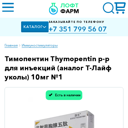
ЛОФТ
ФАРМ
ЗАКАЗЫВАЙТЕ ПО ТЕЛЕФОНУ
КАТАЛОГ
+7 351 799 56 07
Главная
Иммуностимуляторы
Тимопентин Thymopentin р-р
Алкоголизм,
курение
для инъекций (аналог Т-Лайф
Альцгеймера
уколы) 10мг №1
болезнь
Антибактериальные
Есть в наличии
Спасибо, мы учли Вашу оценку!
Артроз
Биологически
активные
добавки