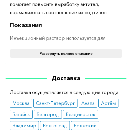
помогает повысить выработку антител,
нормализовать соотношение их подтипов.
Показания
Инъекционный раствор используется для
терапии и профилактики при выявленных
Развернуть полное описание
нарушениях клеточного иммунитета, различных
хронических заболеваниях, первичной или
вторичной недостаточности Т-клеток, развитии
Доставка
доброкачественных и злокачественных
опухолей. Применять фармакологическое
Доставка осуществляется в следующие города:
средство следует для лечения и
Москва
Санкт-Петербург
Анапа
Артём
предотвращения токсических,
иммунодефицитных состояний.
Батайск
Белгород
Владивосток
Противопоказания
Владимир
Волгоград
Волжский