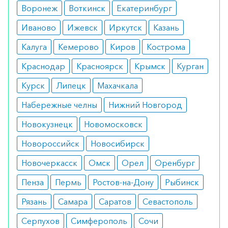
Воронеж
Воткинск
Екатеринбург
Препарат не назначается людям с
трансплантированными органами, с высокой
Иваново
Ижевск
Иркутск
Казань
чувствительностью или непереносимостью
Калуга
Кемерово
Киров
Кострома
активного, вспомогательных веществ раствора.
Краснодар
Красноярск
Крымск
Курган
Принимать средство противопоказано в период
осложненной резус-конфликтом беременности.
Курск
Липецк
Махачкала
Побочные эффекты
Набережные челны
Нижний Новгород
Новокузнецк
Новомосковск
Пациенты очень редко указывают на наличие
нежелательных симптомов во время терапии.
Новороссийск
Новосибирск
Побочными эффектами может быть слабость
Новочеркасск
Омск
Орел
Оренбург
организма, тошнота, повышенная температура
Пенза
Пермь
Ростов-на-Дону
Рыбинск
тела, сонливость.
Рязань
Самара
Саратов
Севастополь
Режим дозирования
Серпухов
Симферополь
Сочи
Лекарственное средство используется в виде