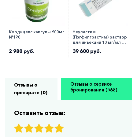
Кордицепс капсулы 600мг
Неуластим
№120
(Пэгфилграстим) раствор
для инъекций 10 мг/мл 0,6
мл №1
2 980 руб.
39 600 руб.
Отзывы о сервисе
Отзывы о
бронирования (568)
препарате (0)
Оставить отзыв: