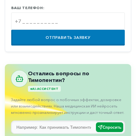
Противовоспалительные
ВАШ ТЕЛЕФОН:
Противогрибковые
Противоопухолевые
Противоподагрические
ОТПРАВИТЬ ЗАЯВКУ
Противорвотные
Противоэпилептические
Прочее
Остались вопросы по
Тимопентин?
Пульмонология
AI-АССИСТЕНТ
Сердечные
Задайте любой вопрос о побочных эффектах, дозировке
Сосудистые
или взаимодействиях. Наша медицинская ИИ нейросеть
Тромбозы
мгновенно проанализирует инструкции и даст точный ответ.
Урология
Спросить
Ухо-