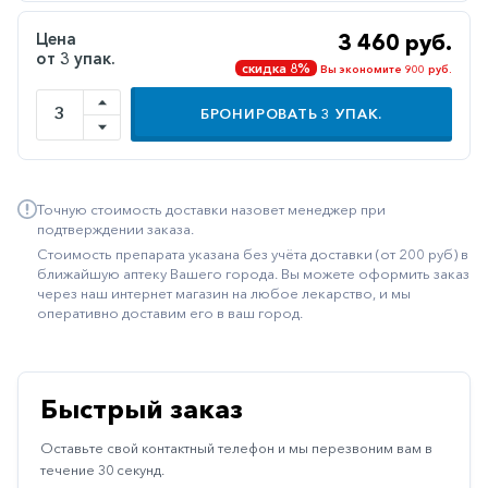
Иммуностимуляторы
Цена
3 460 руб.
от 3 упак.
Климактерические
скидка 8%
Вы экономите 900 руб.
Метаболизм
БРОНИРОВАТЬ
3
УПАК.
Минеральный
обмен
Наружные
Точную стоимость доставки назовет менеджер при
средства
подтверждении заказа.
Стоимость препарата указана без учёта доставки (от 200 руб) в
Неврологические
ближайшую аптеку Вашего города. Вы можете оформить заказ
через наш интернет магазин на любое лекарство, и мы
Остеопороз
оперативно доставим его в ваш город.
Офтальмология
Паркинсон
Быстрый заказ
Противоаллергические
Оставьте свой контактный телефон и мы перезвоним вам в
Противовирусные
течение 30 секунд.