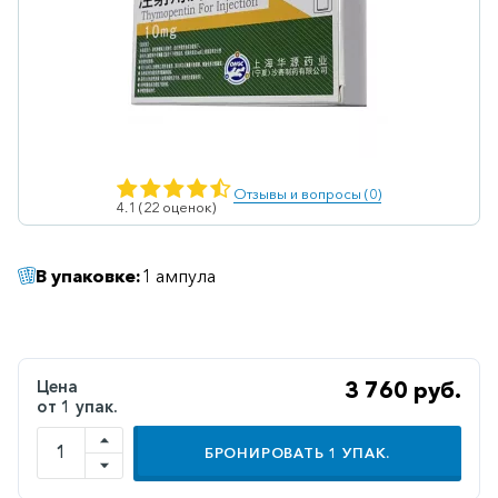
Ветеринарные
Витаминные
Гематологические
Гепатит
Гепатопротекторы
Отзывы и вопросы (0)
4.1 (22 оценок)
Гинекология
Гомеопатические
В упаковке:
1 ампула
Гормональные
Дерматологические
Диабетические
Цена
3 760 руб.
от 1 упак.
Желудочно-
кишечные
БРОНИРОВАТЬ
1
УПАК.
Иммунодепрессанты